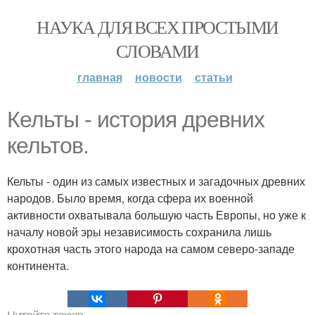
НАУКА ДЛЯ ВСЕХ ПРОСТЫМИ
СЛОВАМИ
главная
новости
статьи
Кельты - история древних
кельтов.
Кельты - один из самых известных и загадочных древних
народов. Было время, когда сфера их военной
активности охватывала большую часть Европы, но уже к
началу новой эры независимость сохранила лишь
крохотная часть этого народа на самом северо-западе
континента.