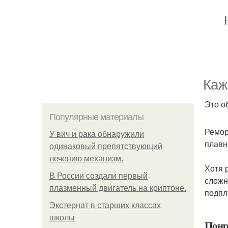
Каж
Это о
Популярные материалы
Ремор
У вич и рака обнаружили
плавн
одинаковый препятствующий
лечению механизм.
Хотя 
В России создали первый
сложн
плазменный двигатель на криптоне.
подпл
Экстернат в старших классах
школы
Понр