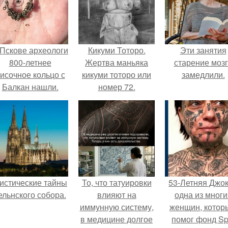
 Пскове археологи
Кикуми Тоторо.
Эти занятия
800-летнее
Жертва маньяка
старение моз
исочное кольцо с
кикуми тоторо или
замедлили.
Балкан нашли.
номер 72.
истические тайны
То, что татуировки
53-Летняя Джок
ельнского собора.
влияют на
одна из многи
иммунную систему,
женщин, котор
в медицине долгое
помог фонд Spi