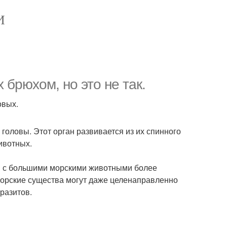
И
 брюхом, но это не так.
овых.
головы. Этот орган развивается из их спинного
ивотных.
ия с большими морскими животными более
морские существа могут даже целенаправленно
аразитов.