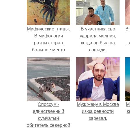
Мифические птицы.
В участника сво
В
В мифологии
ударила молния,
разных стран
когда он был на
в
большое место
лошади.
занимают образы
птиц.
Опоссум -
Mуж жену в Москве
М
единственный
из-за ревности
к
сумчатый
зарезал.
обитатель северной