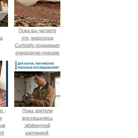
Пока вы читаете
га
это, марсоход
Curiosity поднимает
очередную порцию
красной пыли. 6.
е -
Пока зрители
х
восхищались
ым
эффектной
jt
картинкой,