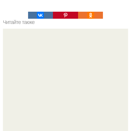
Читайте также
Как Никола тесла предсказал наш мир?