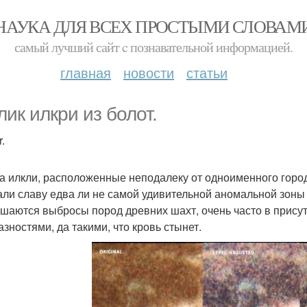
НАУКА ДЛЯ ВСЕХ ПРОСТЫМИ СЛОВАМ
самый лучший сайт c познавательной информацией.
главная
новости
статьи
лик илкри из болот.
.
а илкли, расположенные неподалеку от одноименного город
али славу едва ли не самой удивительной аномальной зоны 
шаются выбросы пород древних шахт, очень часто в прису
азностями, да такими, что кровь стынет.