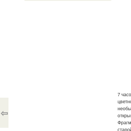
7 час
цветн
необы
⇦
откры
Фрагм
старо