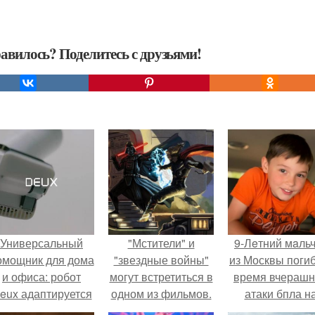
авилось? Поделитесь с друзьями!
Универсальный
"Мстители" и
9-Лeтний мaль
омощник для дома
"звездные войны"
из Москвы погиб
и офиса: робот
могут встретиться в
время вчераш
eux адаптируется
одном из фильмов.
атаки бпла н
 разным задачам.
пляже под