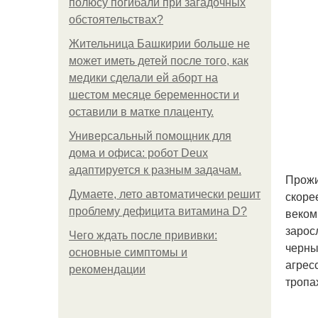
полюсу погибали при загадочных
обстоятельствах?
Жительница Башкирии больше не
может иметь детей после того, как
медики сделали ей аборт на
шестом месяце беременности и
оставили в матке плаценту.
Универсальный помощник для
дома и офиса: робот Deux
адаптируется к разным задачам.
Прожи
Думаете, лето автоматически решит
скоре
проблему дефицита витамина D?
веком
зарос
Чего ждать после прививки:
черны
основные симптомы и
агрес
рекомендации
тропа