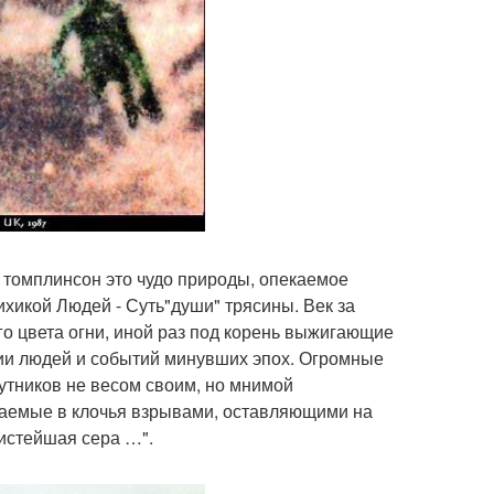
томплинсон это чудо природы, опекаемое
сихикой Людей - Суть"души" трясины. Век за
го цвета огни, иной раз под корень выжигающие
ии людей и событий минувших эпох. Огромные
утников не весом своим, но мнимой
ваемые в клочья взрывами, оставляющими на
чистейшая сера …".