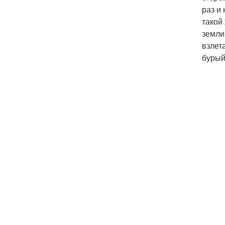
раз и
такой
земли
взлет
бурый