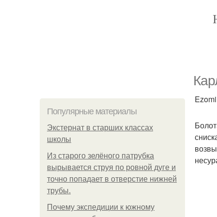
Кар
Ezomir
Популярные материалы
Болот
Экстернат в старших классах
сниск
школы
возвы
Из старого зелёного патрубка
несур
вырывается струя по ровной дуге и
точно попадает в отверстие нижней
трубы.
Почему экспедиции к южному