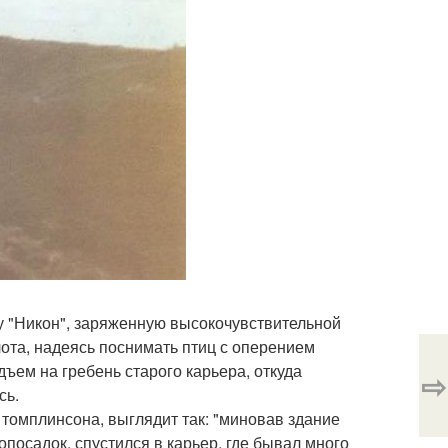
ру "Никон", заряженную высокочувствительной
лота, надеясь поснимать птиц с оперением
ъем на гребень старого карьера, откуда
⇨
сь.
 томплинсона, выглядит так: "миновав здание
опосадок, спустился в карьер, где бывал много