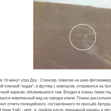
ов 10 минут утра Доу - Спенсер, повесив на шею фотокаме
ой пленкой "кодак", и футляр с компасом, отправился на бо
чной окраски, объявившихся там. Входил в планы также под
вался живописный вид на городок илкли. Планы рассыпали
ент отчета полицейского, составленного по просьбе Артура
й бани Уайт - уелс, я, пройдя вдоль дренажной канавы и лес