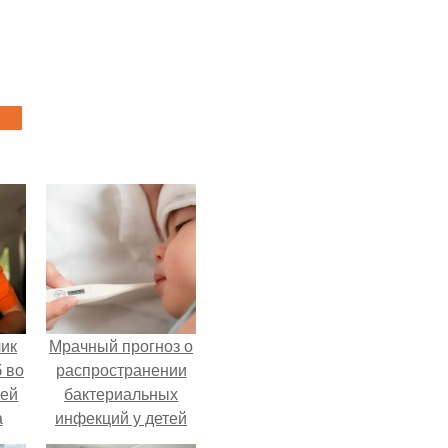
чик
Мрачный прогноз о
 во
распространении
ней
бактериальных
а
инфекций у детей
вышел.