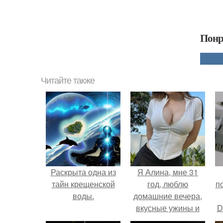
Понр
Читайте также
Раскрыта одна из
Я Алина, мне 31
тайн крещенской
год, люблю
п
воды.
домашние вечера,
вкусные ужины и
D
прогулки после
к