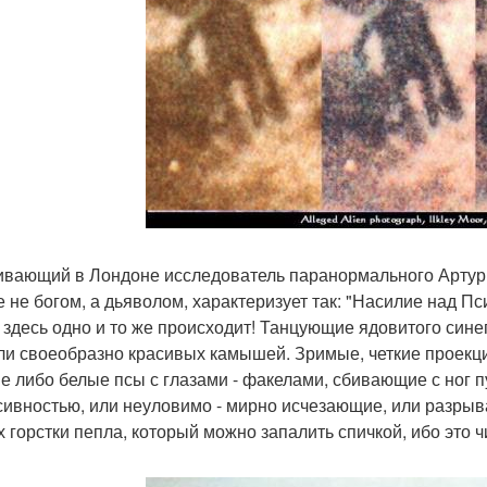
вающий в Лондоне исследователь паранормального Артур 
е не богом, а дьяволом, характеризует так: "Насилие над П
 здесь одно и то же происходит! Танцующие ядовитого сине
ли своеобразно красивых камышей. Зримые, четкие проекц
е либо белые псы с глазами - факелами, сбивающие с ног п
сивностью, или неуловимо - мирно исчезающие, или разры
х горстки пепла, который можно запалить спичкой, ибо это 