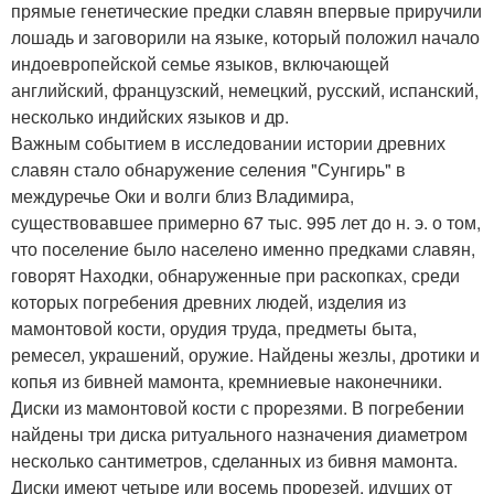
прямые генетические предки славян впервые приручили
лошадь и заговорили на языке, который положил начало
индоевропейской семье языков, включающей
английский, французский, немецкий, русский, испанский,
несколько индийских языков и др.
Важным событием в исследовании истории древних
славян стало обнаружение селения "Сунгирь" в
междуречье Оки и волги близ Владимира,
существовавшее примерно 67 тыс. 995 лет до н. э. о том,
что поселение было населено именно предками славян,
говорят Находки, обнаруженные при раскопках, среди
которых погребения древних людей, изделия из
мамонтовой кости, орудия труда, предметы быта,
ремесел, украшений, оружие. Найдены жезлы, дротики и
копья из бивней мамонта, кремниевые наконечники.
Диски из мамонтовой кости с прорезями. В погребении
найдены три диска ритуального назначения диаметром
несколько сантиметров, сделанных из бивня мамонта.
Диски имеют четыре или восемь прорезей, идущих от