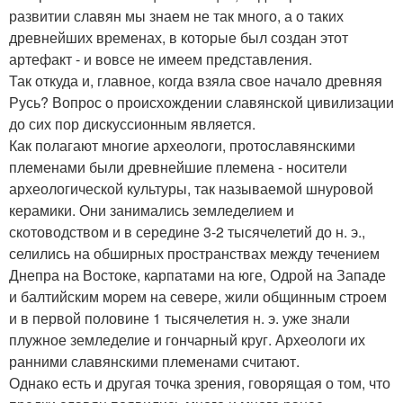
развитии славян мы знаем не так много, а о таких
древнейших временах, в которые был создан этот
артефакт - и вовсе не имеем представления.
Так откуда и, главное, когда взяла свое начало древняя
Русь? Вопрос о происхождении славянской цивилизации
до сих пор дискуссионным является.
Как полагают многие археологи, протославянскими
племенами были древнейшие племена - носители
археологической культуры, так называемой шнуровой
керамики. Они занимались земледелием и
скотоводством и в середине 3-2 тысячелетий до н. э.,
селились на обширных пространствах между течением
Днепра на Востоке, карпатами на юге, Одрой на Западе
и балтийским морем на севере, жили общинным строем
и в первой половине 1 тысячелетия н. э. уже знали
плужное земледелие и гончарный круг. Археологи их
ранними славянскими племенами считают.
Однако есть и другая точка зрения, говорящая о том, что