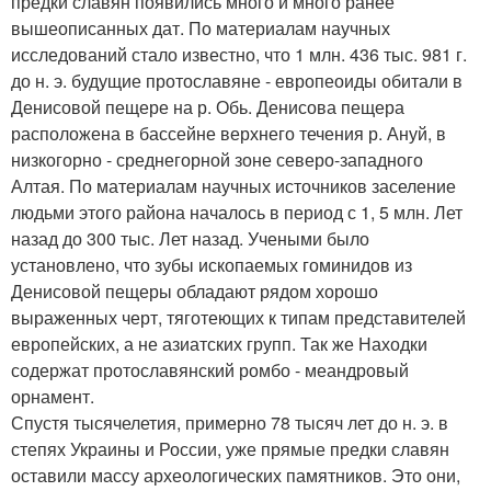
предки славян появились много и много ранее
вышеописанных дат. По материалам научных
исследований стало известно, что 1 млн. 436 тыс. 981 г.
до н. э. будущие протославяне - европеоиды обитали в
Денисовой пещере на р. Обь. Денисова пещера
расположена в бассейне верхнего течения р. Ануй, в
низкогорно - среднегорной зоне северо-западного
Алтая. По материалам научных источников заселение
людьми этого района началось в период с 1, 5 млн. Лет
назад до 300 тыс. Лет назад. Учеными было
установлено, что зубы ископаемых гоминидов из
Денисовой пещеры обладают рядом хорошо
выраженных черт, тяготеющих к типам представителей
европейских, а не азиатских групп. Так же Находки
содержат протославянский ромбо - меандровый
орнамент.
Спустя тысячелетия, примерно 78 тысяч лет до н. э. в
степях Украины и России, уже прямые предки славян
оставили массу археологических памятников. Это они,