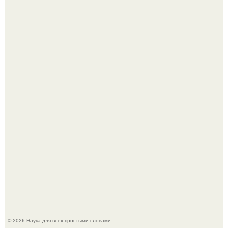
Высокая, стройная, с фарфоровой кожей и тонкими
аристократичными чертами, эль выглядит так, будто
сошла с полотна художника.
В участника сво ударила молния, когда он был на
лошади.
© 2026 Наука для всех простыми словами