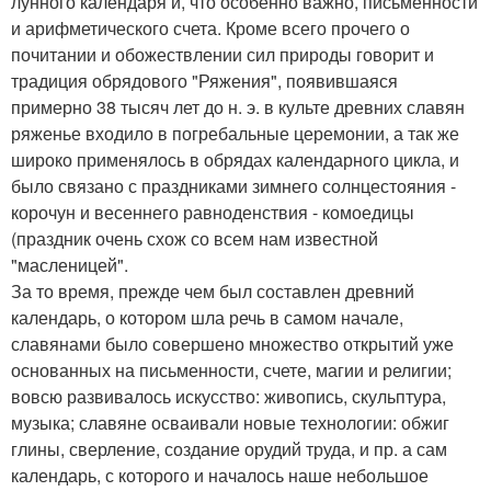
лунного календаря и, что особенно важно, письменности
и арифметического счета. Кроме всего прочего о
почитании и обожествлении сил природы говорит и
традиция обрядового "Ряжения", появившаяся
примерно 38 тысяч лет до н. э. в культе древних славян
ряженье входило в погребальные церемонии, а так же
широко применялось в обрядах календарного цикла, и
было связано с праздниками зимнего солнцестояния -
корочун и весеннего равноденствия - комоедицы
(праздник очень схож со всем нам известной
"масленицей".
За то время, прежде чем был составлен древний
календарь, о котором шла речь в самом начале,
славянами было совершено множество открытий уже
основанных на письменности, счете, магии и религии;
вовсю развивалось искусство: живопись, скульптура,
музыка; славяне осваивали новые технологии: обжиг
глины, сверление, создание орудий труда, и пр. а сам
календарь, с которого и началось наше небольшое