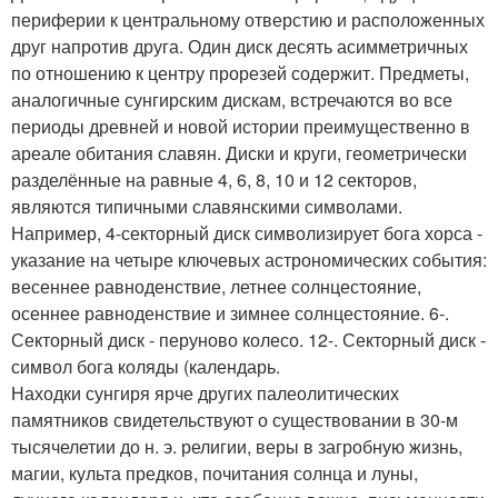
периферии к центральному отверстию и расположенных
друг напротив друга. Один диск десять асимметричных
по отношению к центру прорезей содержит. Предметы,
аналогичные сунгирским дискам, встречаются во все
периоды древней и новой истории преимущественно в
ареале обитания славян. Диски и круги, геометрически
разделённые на равные 4, 6, 8, 10 и 12 секторов,
являются типичными славянскими символами.
Например, 4-секторный диск символизирует бога хорса -
указание на четыре ключевых астрономических события:
весеннее равноденствие, летнее солнцестояние,
осеннее равноденствие и зимнее солнцестояние. 6-.
Секторный диск - перуново колесо. 12-. Секторный диск -
символ бога коляды (календарь.
Находки сунгиря ярче других палеолитических
памятников свидетельствуют о существовании в 30-м
тысячелетии до н. э. религии, веры в загробную жизнь,
магии, культа предков, почитания солнца и луны,