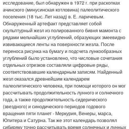
исследование, был обнаружен в 1972 г. при раскопках
ачинского (минусинская котловина) палеолитического
поселения (18 тыс. Лет назад) в. Е. ларичевым.
Обнаруженный артефакт представляет собой
скульптурный жезл из полированного бивня мамонта с
рядами мельчайших углублений, образующих змеевидно
извивающиеся ленты на поверхности жезла. После
переноса рисунка на бумагу и подсчета лункообразных
углублений было установлено, что числовые сочетания
отдельных отрезков составляли цифровые ряды,
соответствовавшие календарным записям. Найденный
жезл оказался древнейшим календарем
палеолитического человека, при помощи которого он мог
рассчитывать продолжительность лунного и солнечного
года, а также продолжительность сидерического
(звездного) и синодического периодов годового
вращения пяти планет - Меркурия, Венеры, марса,
Юпитера и Сатурна. Так же этот календарь позволял
сибиряку точно рассчитывать время солнечных и лунных