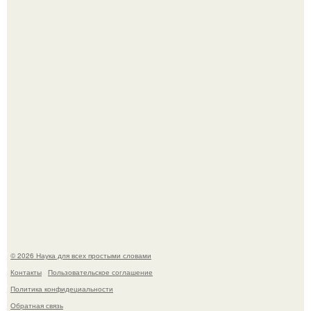
То, что татуировки влияют на иммунную систему, в
медицине долгое время рассматривалось лишь как
гипотеза.
Агент фбр украл $1 млн в крипте, запомнив сид - фразы
из дела, и советовался с Chatgpt, как их потратить.
© 2026 Наука для всех простыми словами
Контакты
Пользовательское соглашение
Политика конфидециальности
Обратная связь