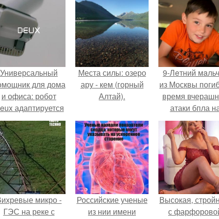
Универсальный
Места силы: озеро
9-Лeтний мaль
омощник для дома
ару - кем (горный
из Москвы погиб
и офиса: робот
Алтай).
время вчераш
eux адаптируется
атаки бпла н
 разным задачам.
пляже под
Геленджиком
Вихревые микро -
Российские ученые
Высокая, стройн
ГЭС на реке с
из нии имени
с фарфорово