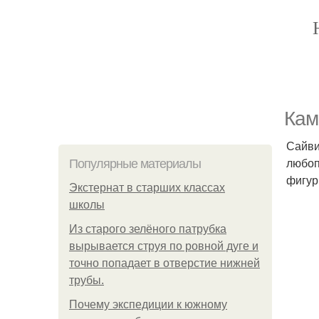
Кам
Сайви
любоп
Популярные материалы
фигур
Экстернат в старших классах
школы
Из старого зелёного патрубка
вырывается струя по ровной дуге и
точно попадает в отверстие нижней
трубы.
Почему экспедиции к южному