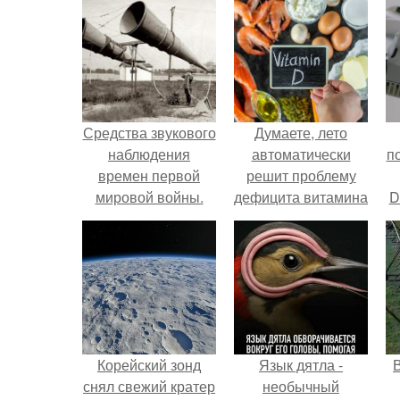
Средства звукового
Думаете, лето
наблюдения
автоматически
п
времен первой
решит проблему
мировой войны.
дефицита витамина
D
D?
к
Корейский зонд
Язык дятла -
снял свежий кратер
необычный