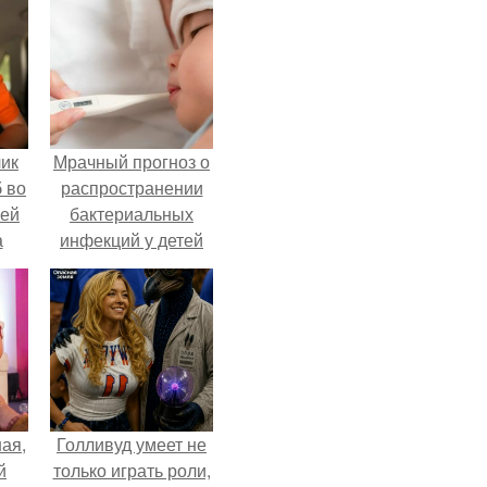
чик
Мрачный прогноз о
 во
распространении
ней
бактериальных
а
инфекций у детей
вышел.
.
ая,
Голливуд умеет не
й
только играть роли,