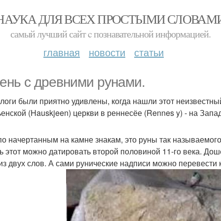
НАУКА ДЛЯ ВСЕХ ПРОСТЫМИ СЛОВАМ
самый лучший сайт c познавательной информацией.
главная
новости
статьи
ень с древними рунами.
логи были приятно удивлены, когда нашли этот неизвестны
ьенской (Hauskjeen) церкви в реннесёе (Rennes y) - на Запа
по начертанным на камне знакам, это руны так называемого 
ь этот можно датировать второй половиной 11-го века. Дош
из двух слов. А сами рунические надписи можно перевести 