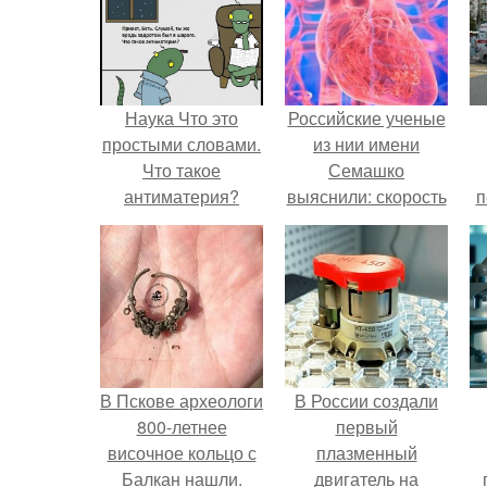
Наука Что это
Российские ученые
простыми словами.
из нии имени
Что такое
Семашко
антиматерия?
выяснили: скорость
п
старения напрямую
зависит от
состояния сосудов
и работы сердца.
В Пскове археологи
В России создали
800-летнее
первый
височное кольцо с
плазменный
Балкан нашли.
двигатель на