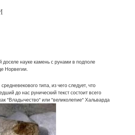
И
й доселе науке камень с рунами в подполе
де Норвегии.
средневекового типа, из чего следует, что
едший до нас рунический текст состоит всего
как "Владычество" или "великолепие" Хальварда