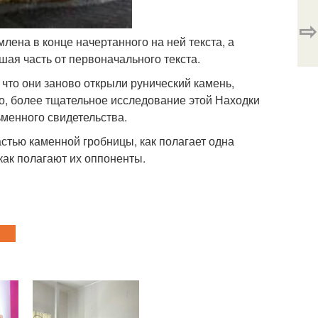
⇨
млена в конце начертанного на ней текста, а
шая часть от первоначального текста.
 что они заново открыли рунический камень,
о, более тщательное исследование этой Находки
ьменного свидетельства.
стью каменной гробницы, как полагает одна
как полагают их оппоненты.