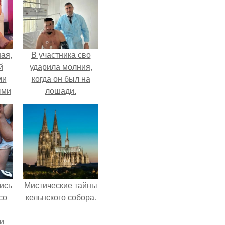
ая,
В участника сво
й
ударила молния,
ми
когда он был на
ыми
лошади.
удто
на
ись
Мистические тайны
со
кельнского собора.
и