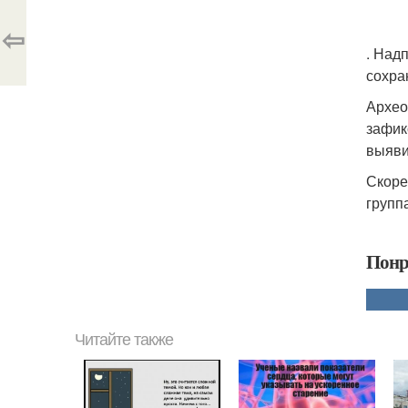
⇦
. Над
сохра
Архео
зафик
выяви
Скоре
групп
Понр
Читайте также