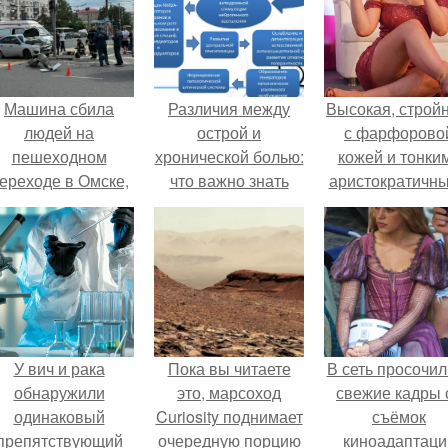
Машина сбила
Различия между
Высокая, стройн
людей на
острой и
с фарфорово
пешеходном
хронической болью:
кожей и тонки
ереходе в Омске,
что важно знать
аристократичн
пострадали 8
чертами, эль
человек.
выглядит так, б
сошла с полот
художника.
У вич и рака
Пока вы читаете
В сеть просочил
обнаружили
это, марсоход
свежие кадры 
одинаковый
Curiosity поднимает
съёмок
препятствующий
очередную порцию
киноадаптаци