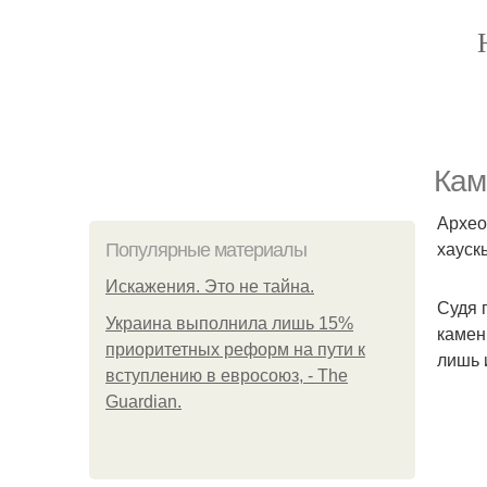
Кам
Архео
хауск
Популярные материалы
Искажения. Это не тайна.
Судя 
Украина выполнила лишь 15%
камен
приоритетных реформ на пути к
лишь 
вступлению в евросоюз, - The
Guardian.