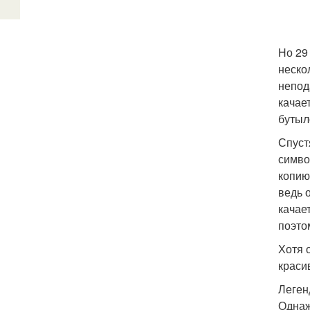
Но 29
неско
непод
качае
бутыл
Спуст
симво
копию
ведь 
качае
поэто
Хотя 
краси
Леген
Однаж