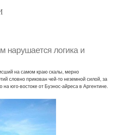
И
ом нарушается логика и
висший на самом краю скалы, мерно
тий словно прикован чей-то неземной силой, за
 на юго-востоке от Буэнос-айреса в Аргентине.