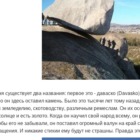
ня существует два названия: первое это - даваско (Davasko) 
о он здесь оставил камень. Было это тысячи лет тому назад
 земледелию, скотоводству, различным ремеслам. Он их ос
солнце и есть золото. Когда он научил свой народ всему, он
обы его не забывали, он поставил огромный валун на край ск
ащения. И никакие стихии ему будут не страшны. Правда это 