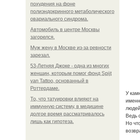
похудения на фоне
полиэндокринного метаболического
овариального синдрома.
Автомобиль в центре Москвы
загорелся.
Mуж жену в Москве из-за ревности
зарезал.
53-Летняя Джоке - одна из многих
женщин, которым помог фонд Spijt
van Tattoo, основанный в
Роттердаме.
У кам
То, что татуировки влияют на
именн
иммунную систему, в медицине
людей
долгое время рассматривалось
Ведь 
лишь как гипотеза.
Но чт
возвр