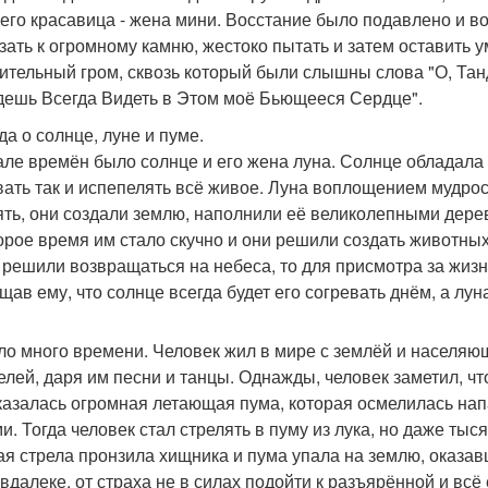
 его красавица - жена мини. Восстание было подавлено и в
зать к огромному камню, жестоко пытать и затем оставить у
ительный гром, сквозь который были слышны слова "О, Танд
дешь Всегда Видеть в Этом моё Бьющееся Сердце".
да о солнце, луне и пуме.
але времён было солнце и его жена луна. Солнце обладала 
вать так и испепелять всё живое. Луна воплощением мудрост
ять, они создали землю, наполнили её великолепными дерев
орое время им стало скучно и они решили создать животных,
 решили возвращаться на небеса, то для присмотра за жизнь
ав ему, что солнце всегда будет его согревать днём, а луна
о много времени. Человек жил в мире с землёй и населяю
елей, даря им песни и танцы. Однажды, человек заметил, чт
казалась огромная летающая пума, которая осмелилась нап
и. Тогда человек стал стрелять в пуму из лука, но даже тыс
ая стрела пронзила хищника и пума упала на землю, оказав
 вдалеке, от страха не в силах подойти к разъярённой и в