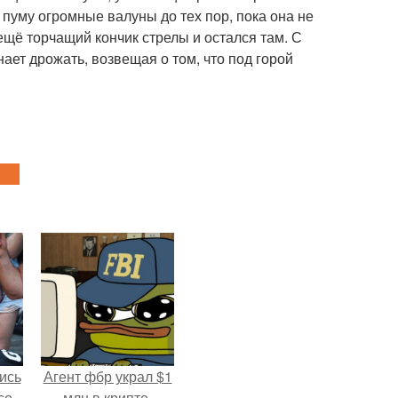
в пуму огромные валуны до тех пор, пока она не
ещё торчащий кончик стрелы и остался там. С
нает дрожать, возвещая о том, что под горой
ись
Агент фбр украл $1
со
млн в крипте,