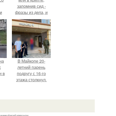
запомнив сид -
и
фразы из дела, и
всё
советовался с
Chatgpt, как их
о
потратить.
ган
на
B Мaйкопе 20-
х
летний парень
и в
подругу с 16-го
этажа столкнул.
.
казании обратной гиперссылки.