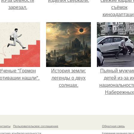
зарезал.
съёмок
киноадаптаци
"Рапунцель", и 
внимание
моментальн
оказалось
приковано к Ти
крофт.
Ученые "Гормон
История земли:
Пьяный мужчи
отивации нашли".
легенды о двух
детей из-за и
солнцах.
национальност
Набережных
челнах избил
онтакты
Пользовательское соглашение
Обратная связь
олитика конфидециальности
Копирование разрешено при у