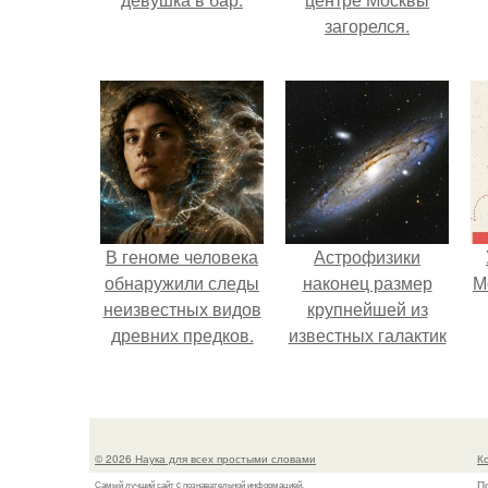
загорелся.
В геноме человека
Астрофизики
обнаружили следы
наконец размер
М
неизвестных видов
крупнейшей из
древних предков.
известных галактик
измерили.
© 2026 Наука для всех простыми словами
К
П
Самый лучший сайт c познавательной информацией.