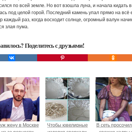
сился по всей земле. Но вот взошла луна, и начала кидать 
ась под целой горой. Последний камень упал прямо на всё 
ор каждый раз, когда восходит солнце, огромный валун начи
ся злая пума.
авилось? Поделитесь с друзьями!
уж жену в Москве
Чтобы ювелирные
В сеть просочил
из-за ревности
изделия сверкали.
свежие кадры 