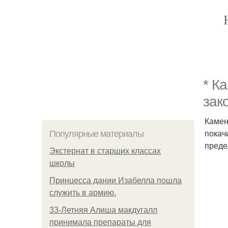
* К
зак
Камен
покач
Популярные материалы
преде
Экстернат в старших классах
школы
Принцесса дании Изабелла пошла
служить в армию.
33-Летняя Алиша макдугалл
принимала препараты для