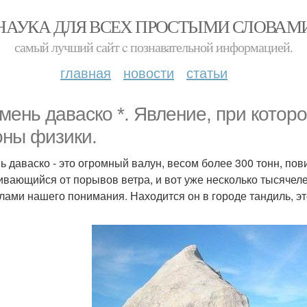
НАУКА ДЛЯ ВСЕХ ПРОСТЫМИ СЛОВАМ
самый лучший сайт c познавательной информацией.
главная
новости
статьи
амень даваско *. Явление, при котор
оны физики.
ь даваско - это огромный валун, весом более 300 тонн, по
ивающийся от порывов ветра, и вот уже несколько тысячеле
лами нашего понимания. Находится он в городе тандиль, это