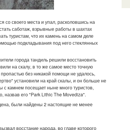
я со своего места и упал, расколовшись на
 стать саботаж, взрывные работы в шахтах
ть туристам, что их камень на самом деле
помощью подкладывания под него стеклянных
, жители города тандиль решили восстановить
овили на скалу, в то же самое место точную
д пропастью без никакой помощи не удалось,
ертво" установили на край скалы, и он больше не
лы с камнем посещает ныне много туристов,
 назвав его "Park Lithic The Movediza".
дена, были найдены 2 настоящие не менее
ызвал восстание народа, во главе которого