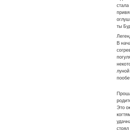
стала
привя
оглуш
ты Бу
Леген
В нач
согре
погул
некот
луной
пообещ
Прошл
родит
Это о
когтям
удачн
стоял