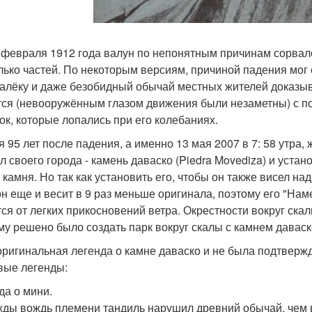
 февраля 1912 года валун по непонятным причинам сорвалс
лько частей. По некоторым версиям, причиной падения мог
алёку и даже безобидный обычай местных жителей доказыва
тся (невооружённым глазом движения были незаметны) с 
ок, которые лопались при его колебаниях.
я 95 лет после падения, а именно 13 мая 2007 в 7: 58 утра
л своего города - камень даваско (Piedra Movediza) и устан
 камня. Но так как установить его, чтобы он также висел на
он еще и весит в 9 раз меньше оригинала, поэтому его "Нам
тся от легких прикосновений ветра. Окрестности вокруг ска
му решено было создать парк вокруг скалы с камнем даваско,
оригинальная легенда о камне даваско и не была подтверж
вые легенды:
да о мини.
ды вождь племени тандиль нарушил древний обычай, чем в