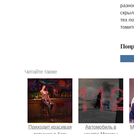
разно
скрыл
тех п
томит
Понр
Читайте также
Приходит красивая
Автомобиль в
M
девушка в бар:
центре Москвы