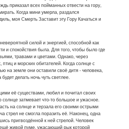
ождь приказал всех пойманных отвести на гору,
мирать. Когда мини умерла, раздался
иль, моя Смерть Заставит эту Гору Качаться и
невероятной силой и энергией, способной как
и и спокойствия была. Для того, чтобы было где
ьями, травами и цветами. Однако, через
 птиц и морских обитателей. Когда солнце с
ю на земле они оставили своё дитя - человека,
 будет делать ночь чуть светлее.
щими её существами, любил и почитал своих
о солнце затмевает что-то большое и ужасное.
асть на солнце и терзала его своими острыми
яча стрел не смогла поразить её. Наконец, одна
шись пригвоздённой к ней стрелой. Человек
сё ещё живой пуме, ужасающий рык которой