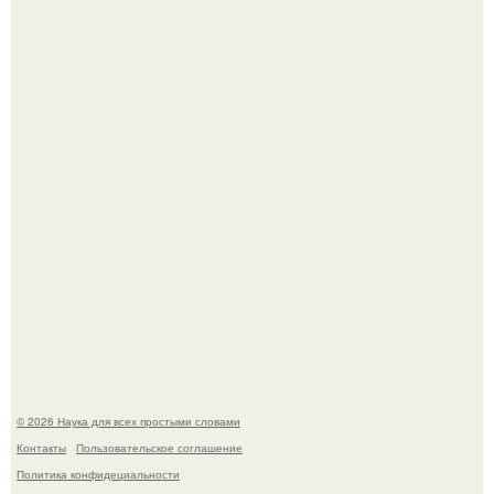
Автомобиль в центре Москвы загорелся.
Мистические тайны кельнского собора.
© 2026 Наука для всех простыми словами
Контакты
Пользовательское соглашение
Политика конфидециальности