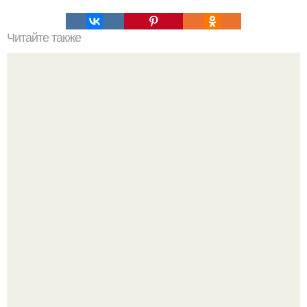
Читайте также
Как использовать золотое сечение в жизни. Золотое
сечение: как это работает.