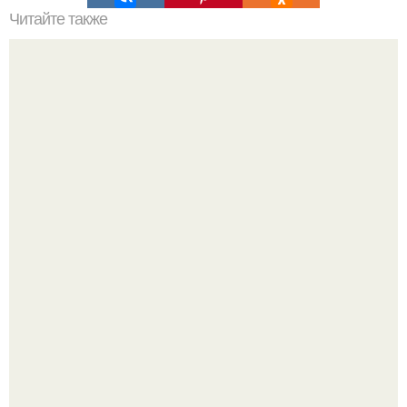
Читайте также
Мифические птицы. В мифологии разных стран большое
место занимают образы птиц.
Мрачный прогноз о распространении бактериальных
инфекций у детей вышел.