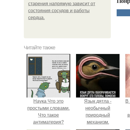
Понр
старения напрямую зависит от
состояния сосудов и работы
сердца.
Читайте также
Наука Что это
Язык дятла -
В
простыми словами.
необычный
Что такое
природный
в
антиматерия?
механизм.