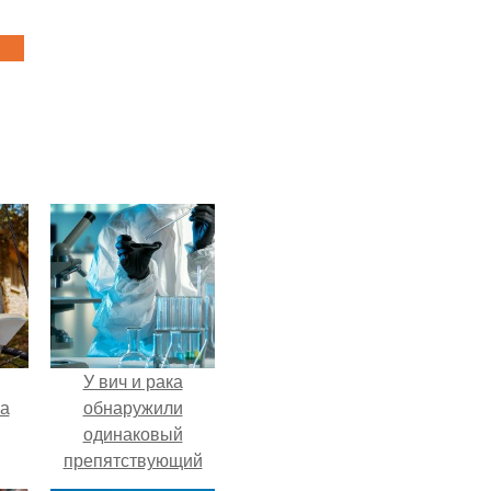
У вич и рака
га
обнаружили
одинаковый
препятствующий
лечению механизм.