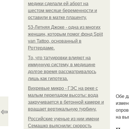
медики сделали ей аборт на
шестом месяце беременности и
оставили в матке плаценту.
53-Летняя Джоке - одна из многих
женщин, которым помог фонд Spijt
van Tattoo, основанный в
Роттердаме.
То, что татуировки влияют на
иммунную систему, в медицине
долгое время рассматривалось
лишь как гипотеза.
Вихревые микро - ГЭС на реке с
малым перепадом высоты: вода
Обе д
закручивается в бетонной камере и
измени
⇦
вращает вертикальную турбину.
опров
на вы
Российские ученые из нии имени
Семашко выяснили: скорость