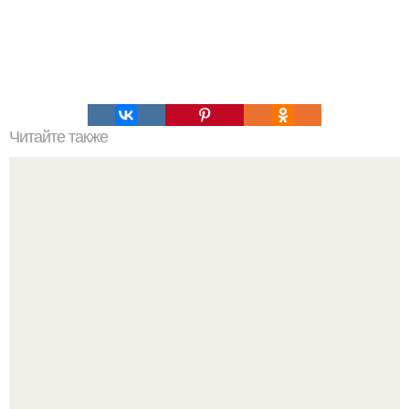
Читайте также
Почему Полярная звезда не меняет своего положения.
Видимые положения светил.