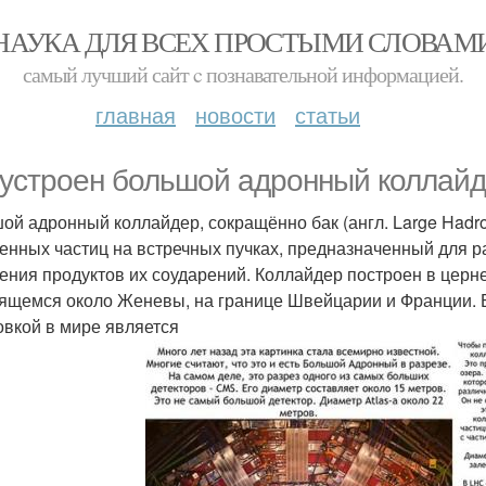
НАУКА ДЛЯ ВСЕХ ПРОСТЫМИ СЛОВАМ
самый лучший сайт c познавательной информацией.
главная
новости
статьи
 устроен большой адронный коллайд
ой адронный коллайдер, сокращённо бак (англ. Large Hadron
енных частиц на встречных пучках, предназначенный для р
чения продуктов их соударений. Коллайдер построен в церн
ящемся около Женевы, на границе Швейцарии и Франции. 
овкой в мире является