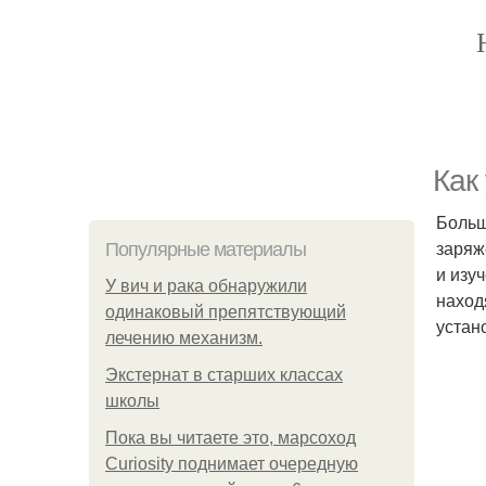
Как
Больш
заряж
Популярные материалы
и изу
У вич и рака обнаружили
наход
одинаковый препятствующий
устан
лечению механизм.
Экстернат в старших классах
школы
Пока вы читаете это, марсоход
Curiosity поднимает очередную