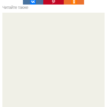
Читайте также
Как алкоголики манипулируют близкими. 10 ошибок
близких в общении с зависимым
Высокая, стройная, с фарфоровой кожей и тонкими