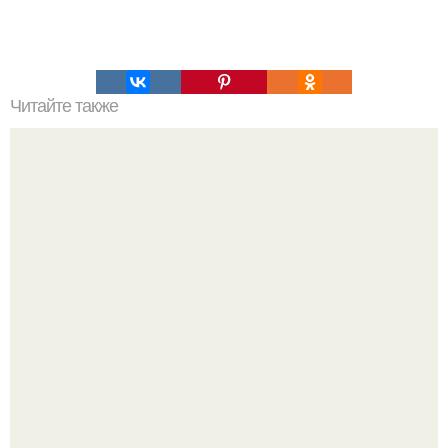
Читайте также
Армейский тест на психику. Армейский психологический
тест.