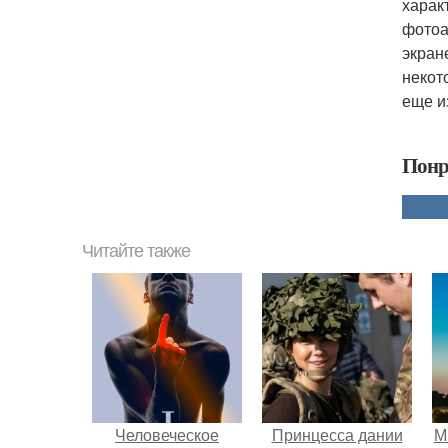
харак
фотоа
экран
некот
еще и
Понр
Читайте также
Человеческое
Принцесса дании
М