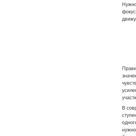
Нужно
фокус
движу
Прави
значе
чувст
усиле
участ
В сов
ступе
одног
нужно