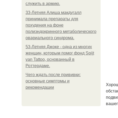
служить в армию.
33-Летняя Алиша макдугалл
принимала препараты для
похудения на фоне
полиэндокринного метаболического
овариального синдрома.
53-Летняя Джоке - одна из многих
женщин, которым помог фонд Spijt
van Tattoo, основанный в
Роттердаме.
Чего ждать после прививки:
основные симптомы и
Хорош
рекомендации
обста
подви
вашег