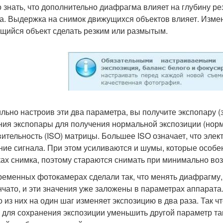
 знать, что дополнительно диафрагма влияет на глубину резк
а. Выдержка на снимок движущихся объектов влияет. Изм
щийся объект сделать резким или размытым.
льно настроив эти два параметра, вы получите экспопару 
ния экспопары для получения нормальной экспозиции (норм
вительность (ISO) матрицы. Большее ISO означает, что эл
ние сигнала. При этом усиливаются и шумы, которые особе
ках снимка, поэтому стараются снимать при минимально во
ременных фотокамерах сделали так, что менять диафрагму,
нчато, и эти значения уже заложены в параметрах аппарата
о из них на один шаг изменяет экспозицию в два раза. Так ч
 для сохранения экспозиции уменьшить другой параметр та