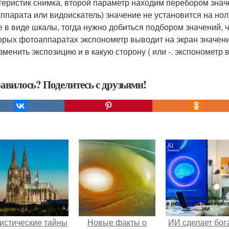
теристик снимка, второй параметр находим перебором значе
ппарата или видоискатель) значение не установится на но
е в виде шкалы, тогда нужно добиться подбором значений, ч
орых фотоаппаратах экспонометр выводит на экран значени
зменить экспозицию и в какую сторону ( или -. экспонометр 
авилось? Поделитесь с друзьями!
истические тайны
Новые факты о
ИИ сделает бог