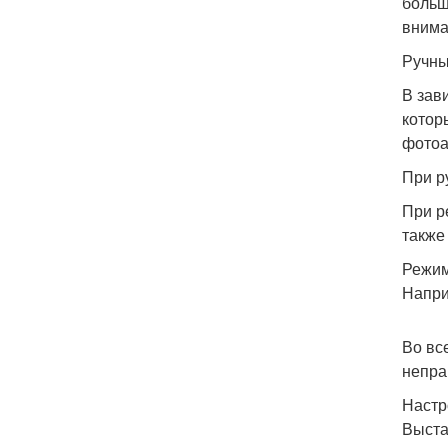
больш
внима
Ручны
В зав
котор
фотоа
При р
При р
также
Режим
Напри
Во вс
непра
Настр
Выста