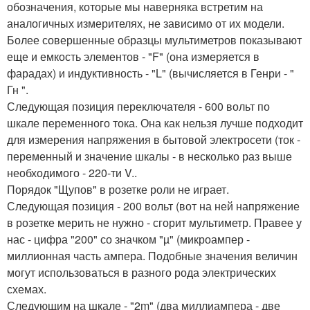
обозначения, которые мы наверняка встретим на
аналогичных измерителях, не зависимо от их модели.
Более совершенные образцы мультиметров показывают
еще и емкость элементов - "F" (она измеряется в
фарадах) и индуктивность - "L" (вычисляется в Генри - "
Гн ".
Следующая позиция переключателя - 600 вольт по
шкале переменного тока. Она как нельзя лучше подходит
для измерения напряжения в бытовой электросети (ток -
переменный и значение шкалы - в несколько раз выше
необходимого - 220-ти V..
Порядок "Щупов" в розетке роли не играет.
Следующая позиция - 200 вольт (вот на ней напряжение
в розетке мерить не нужно - сгорит мультиметр. Правее у
нас - цифра "200" со значком "µ" (микроампер -
миллионная часть ампера. Подобные значения величин
могут использоваться в разного рода электрических
схемах.
Следующим на шкале - "2m" (два миллиампера - две