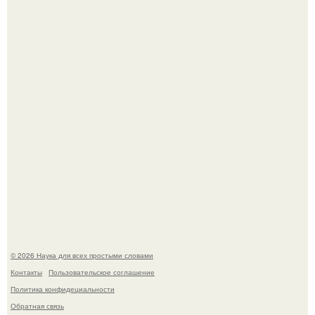
На этом фото легендарный наклон форварда в
исполнении Майкла Джексона и его танцоров,
бросающий вызов возможностям человеческого тела.
Шкoльницa легла в больницу с кишечной инфекцией, а
выписалась с вич и гепатитом с.
© 2026 Наука для всех простыми словами
Контакты
Пользовательское соглашение
Политика конфидециальности
Обратная связь