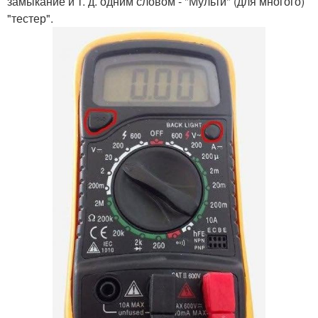
замыкание и т. д. одним словом - "Мульти" (для многого)
"тестер".