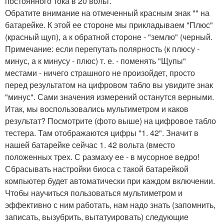
постоянного тока в 20 вольт.
Обратите внимание на отмеченный красным знак "" на
батарейке. К этой ее стороне мы прикладываем "Плюс"
(красный щуп), а к обратной стороне - "землю" (черный.
Примечание: если перепутать полярность (к плюсу -
минус, а к минусу - плюс) т. е. - поменять "Щупы"
местами - ничего страшного не произойдет, просто
перед результатом на цифровом табло вы увидите знак
"минус". Сами значения измерений останутся верными.
Итак, мы воспользовались мультиметром и каков
результат? Посмотрите (фото выше) на цифровое табло
тестера. Там отображаются цифры "1. 42". Значит в
нашей батарейке сейчас 1. 42 вольта (вместо
положенных трех. С размаху ее - в мусорное ведро!
Сбрасывать настройки биоса с такой батарейкой
компьютер будет автоматически при каждом включении.
Чтобы научиться пользоваться мультиметром и
эффективно с ним работать, нам надо знать (запомнить,
записать, вызубрить, вытатуировать) следующие