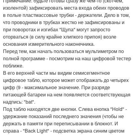
Примечание: будьте готовы сразу же чем-то (скотчем,
изолентой) зафиксировать места входа обеих проводов
в полые пластмассовые трубки - держатели. Дело в том,
что проводники в трубках жестко не зафиксированы и
при поворотах и изгибах "Щупа" могут запросто
оторваться (в силу крайне хлипкого припоя) возле
основания измерительного наконечника.
Перед тем, как начать пользоваться мультиметром по
полной программе - посмотрим на наш цифровой тестер
поближе.
В его верхней части мы видим семисегментное
цифровое табло, которое может отображать до четырех
цифр (9 - максимальное значение. При разряде
питающей батареи на нем появляется соответствующая
надпись: "bat".
Под табло находятся две кнопки. Слева кнопка "Hold" -
удержание показаний последнего значения (чтобы не
держать в памяти при переписывании в блокнот. И
справа - "Back Light" - подсветка экрана синим цветом