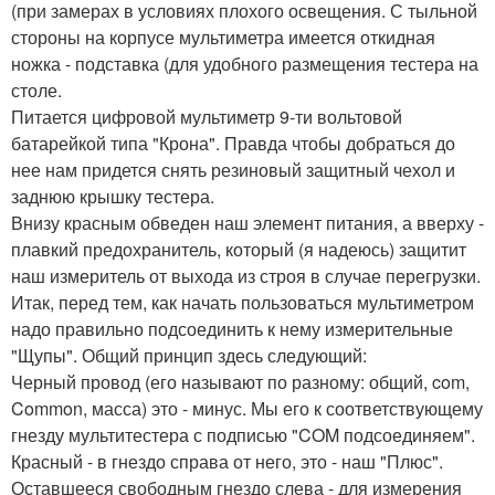
(при замерах в условиях плохого освещения. С тыльной
стороны на корпусе мультиметра имеется откидная
ножка - подставка (для удобного размещения тестера на
столе.
Питается цифровой мультиметр 9-ти вольтовой
батарейкой типа "Крона". Правда чтобы добраться до
нее нам придется снять резиновый защитный чехол и
заднюю крышку тестера.
Внизу красным обведен наш элемент питания, а вверху -
плавкий предохранитель, который (я надеюсь) защитит
наш измеритель от выхода из строя в случае перегрузки.
Итак, перед тем, как начать пользоваться мультиметром
надо правильно подсоединить к нему измерительные
"Щупы". Общий принцип здесь следующий:
Черный провод (его называют по разному: общий, com,
Common, масса) это - минус. Мы его к соответствующему
гнезду мультитестера с подписью "COM подсоединяем".
Красный - в гнездо справа от него, это - наш "Плюс".
Оставшееся свободным гнездо слева - для измерения