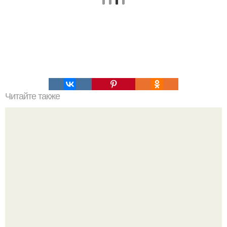
Читайте также
В пермском крае обнаружены артефакты древнейшей
цивилизации.