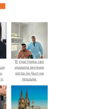
В участника сво
ьше
ударила молния,
ть
когда он был на
го,
лошади.
али
стом
 и
ке