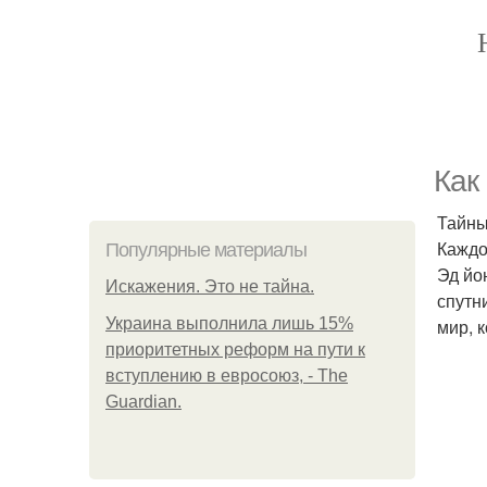
Как
Тайны
Каждо
Популярные материалы
Эд йо
Искажения. Это не тайна.
спутн
Украина выполнила лишь 15%
мир, 
приоритетных реформ на пути к
вступлению в евросоюз, - The
Guardian.