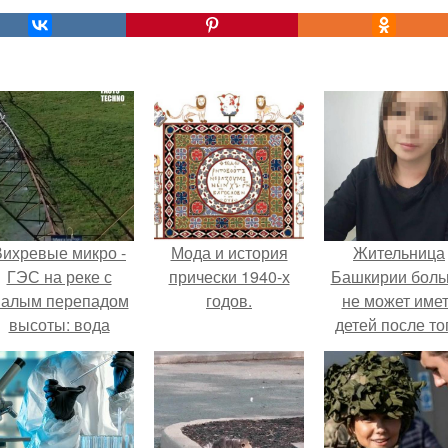
Вихревые микро -
Мода и история
Жительница
ГЭС на реке с
прически 1940-х
Башкирии бол
алым перепадом
годов.
не может име
высоты: вода
детей после то
закручивается в
как медики сдел
етонной камере и
ей аборт на ше
вращает
месяце
вертикальную
беременности
турбину.
оставили в мат