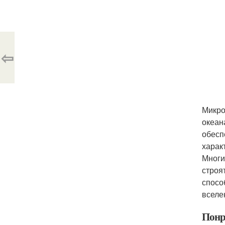
⇦
Микро
океан
обесп
харак
Многи
строя
спосо
вселе
Понр