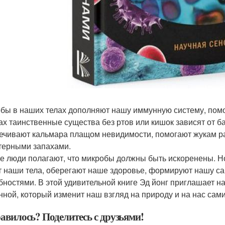
бы в наших телах дополняют нашу иммунную систему, помог
ах таинственные существа без ртов или кишок зависят от 
ечивают кальмара плащом невидимости, помогают жукам ра
терными запахами.
е люди полагают, что микробы должны быть искоренены. Но 
т наши тела, оберегают наше здоровье, формируют нашу с
бностями. В этой удивительной книге Эд йонг приглашает н
нной, который изменит наш взгляд на природу и на нас сам
авилось? Поделитесь с друзьями!