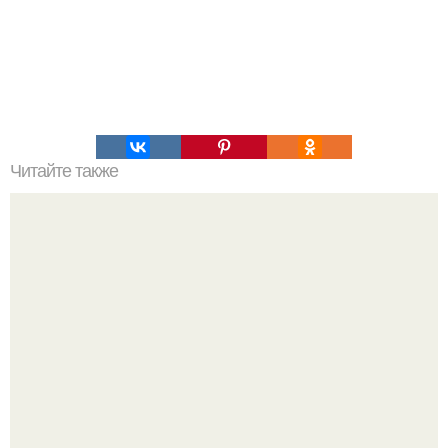
Читайте также
"Хранилище Судного дня" было открыто из-за кризиса в
Сирии.