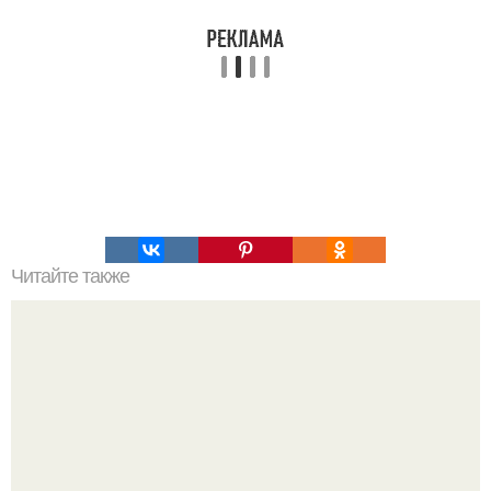
Читайте также
Это невероятное фото было сделано в чернобыле 24