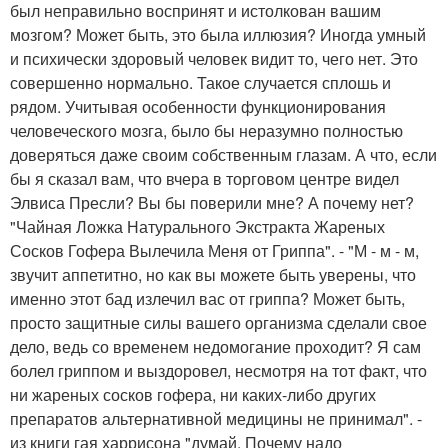
был неправильно воспринят и истолкован вашим
мозгом? Может быть, это была иллюзия? Иногда умный
и психически здоровый человек видит то, чего нет. Это
совершенно нормально. Такое случается сплошь и
рядом. Учитывая особенности функционирования
человеческого мозга, было бы неразумно полностью
доверяться даже своим собственным глазам. А что, если
бы я сказал вам, что вчера в торговом центре видел
Элвиса Пресли? Вы бы поверили мне? А почему нет?
"Чайная Ложка Натурального Экстракта Жареных
Сосков Гофера Вылечила Меня от Гриппа". - "М - м - м,
звучит аппетитно, но как вы можете быть уверены, что
именно этот бад излечил вас от гриппа? Может быть,
просто защитные силы вашего организма сделали свое
дело, ведь со временем недомогание проходит? Я сам
болел гриппом и выздоровел, несмотря на тот факт, что
ни жареных сосков гофера, ни каких-либо других
препаратов альтернативной медицины не принимал". -
из книги гая харрисона "думай. Почему надо