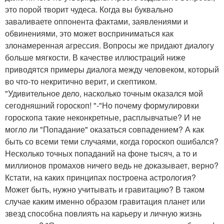
это порой творит чудеса. Когда вы буквально
заваливаете оппонента фактами, заявлениями и
обвинениями, это может восприниматься как
злонамеренная агрессия. Вопросы же придают диалогу
больше мягкости. В качестве иллюстраций ниже
приводятся примеры диалога между человеком, который
во что-то некритично верит, и скептиком.
"Удивительное дело, насколько точным оказался мой
сегодняшний гороскоп! "-"Но почему формулировки
гороскопа такие неконкретные, расплывчатые? И не
могло ли "Попадание" оказаться совпадением? А как
быть со всеми теми случаями, когда гороскоп ошибался?
Несколько точных попаданий на фоне тысяч, а то и
миллионов промахов ничего ведь не доказывает, верно?
Кстати, на каких принципах построена астрология?
Может быть, нужно учитывать и гравитацию? В таком
случае каким именно образом гравитация планет или
звезд способна повлиять на карьеру и личную жизнь