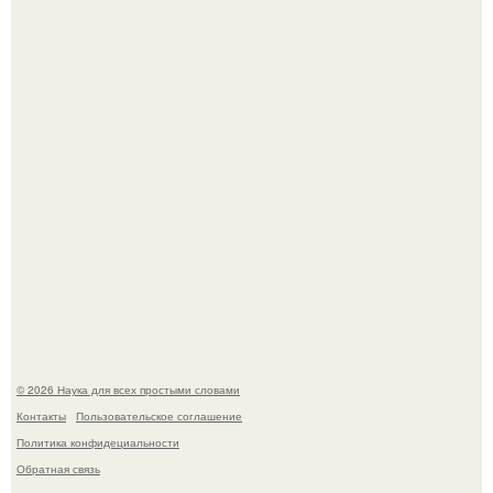
помог фонд Spijt van Tattoo, основанный в Роттердаме.
Пока зрители восхищались эффектной картинкой,
создатели фильма фактически построили одну из самых
точных визуальных моделей чёрной дыры.
© 2026 Наука для всех простыми словами
Контакты
Пользовательское соглашение
Политика конфидециальности
Обратная связь