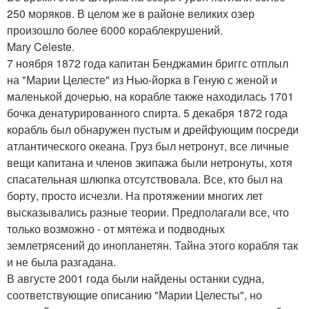
250 моряков. В целом же в районе великих озер
произошло более 6000 кораблекрушений.
Mary Celeste.
7 ноября 1872 года капитан Бенджамин бриггс отплыл
на "Марии Целесте" из Нью-йорка в Геную с женой и
маленькой дочерью, на корабле также находилась 1701
бочка денатурированного спирта. 5 декабря 1872 года
корабль был обнаружен пустым и дрейфующим посреди
атлантического океана. Груз был нетронут, все личные
вещи капитана и членов экипажа были нетронуты, хотя
спасательная шлюпка отсутствовала. Все, кто был на
борту, просто исчезли. На протяжении многих лет
высказывались разные теории. Предполагали все, что
только возможно - от мятежа и подводных
землетрясений до инопланетян. Тайна этого корабля так
и не была разгадана.
В августе 2001 года были найдены останки судна,
соответствующие описанию "Марии Целесты", но