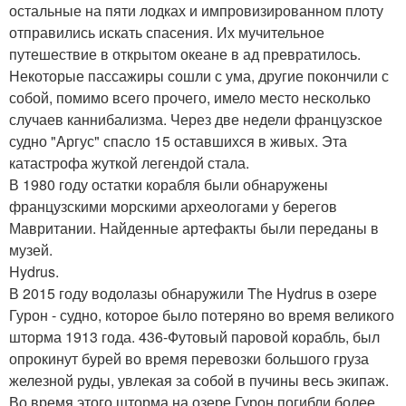
остальные на пяти лодках и импровизированном плоту
отправились искать спасения. Их мучительное
путешествие в открытом океане в ад превратилось.
Некоторые пассажиры сошли с ума, другие покончили с
собой, помимо всего прочего, имело место несколько
случаев каннибализма. Через две недели французское
судно "Аргус" спасло 15 оставшихся в живых. Эта
катастрофа жуткой легендой стала.
В 1980 году остатки корабля были обнаружены
французскими морскими археологами у берегов
Мавритании. Найденные артефакты были переданы в
музей.
Hydrus.
В 2015 году водолазы обнаружили The Hydrus в озере
Гурон - судно, которое было потеряно во время великого
шторма 1913 года. 436-Футовый паровой корабль, был
опрокинут бурей во время перевозки большого груза
железной руды, увлекая за собой в пучины весь экипаж.
Во время этого шторма на озере Гурон погибли более