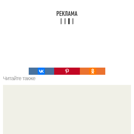
Читайте также
Философия Толстого. Философские идеи в творчестве Л.