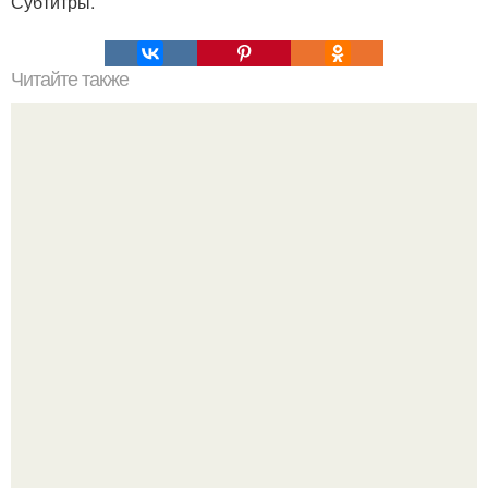
Субтитры.
Читайте также
Нажип Валитов. Профессор нажип валитов
существование бога доказал.