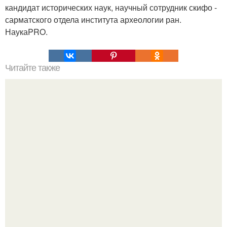
кандидат исторических наук, научный сотрудник скифо -
сарматского отдела института археологии ран.
НаукаPRO.
Читайте также
Мобильная сотовая связь это. Самодельный подавитель
мобильной свзяи.