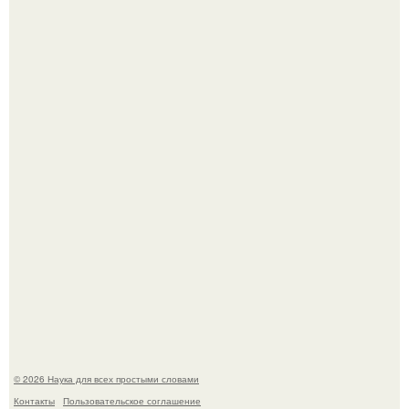
Мистические тайны кельнского собора.
ИИ сделает богаче всех - и особенно тех, кто
зарабатывает меньше всего.
© 2026 Наука для всех простыми словами
Контакты
Пользовательское соглашение