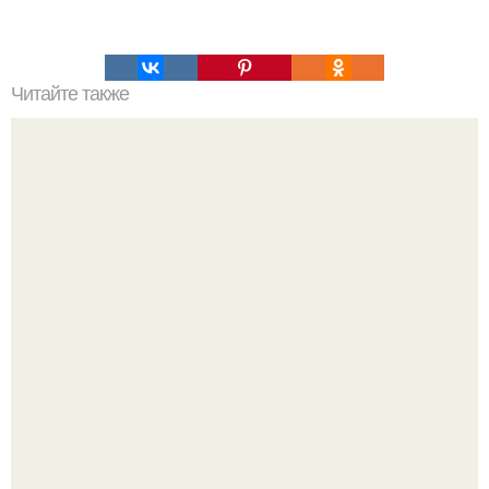
Читайте также
Профессор Брюс худ / Bruce Hood - директор Bristol
Cognitive Development Centre, университет бристоля.