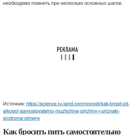
необходимо помнить про несколько основных шагов.
Источник:
https://science.ru-land.com/novosti/kak-brosit-pit-
alkogol-samostoyatelno-muzhchine-prichiny-i-priznaki-
sindroma-otmeny
Как бросить пить самостоятельно