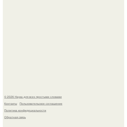
ИИ сделает богаче всех - и особенно тех, кто
зарабатывает меньше всего.
53-Летняя Джоке - одна из многих женщин, которым
помог фонд Spijt van Tattoo, основанный в Роттердаме.
© 2026 Наука для всех простыми словами
Контакты
Пользовательское соглашение
Политика конфидециальности
Обратная связь