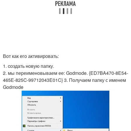
Вот как его активировать:
1. cоздать новую папку.
2. мы переименовываем ее: Godmode. {ED7BA470-8E54-
465E-825C-99712043E01C} 3. Получаем папку с именем
Godmode