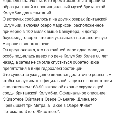
королевы Шарлотты. В то время эксперты отправили
образцы тканей в провинциальный музей британской
Колумбии для испытаний.
О встречах сообщалось и на других озерах британской
Колумбии, включая озеро Харрисон, расположенное
примерно в 100 милях выше Ванкувера, и доктор
боусфилд говорит, что они указывают на аналогичную
миграцию вверх по реке.
Он предположил, что по крайней мере одна молодая
особь поднялась вверх по реке Колумбия более 60 лет
назад, а затем не смогла спуститься обратно из-за
препятствия в виде гидроэлектростанции.
Это существо уже давно является достаточно реальным,
чтобы заслуживать официальной защиты в соответствии
с положением 168-90 закона об охране окружающей
среды британской Колумбии. Официальное описание:
"Животное Обитает в Озере Оканаган, Длина его
Превышает три Метра, а Также в Озере Живет
Потомство Этого Животного".