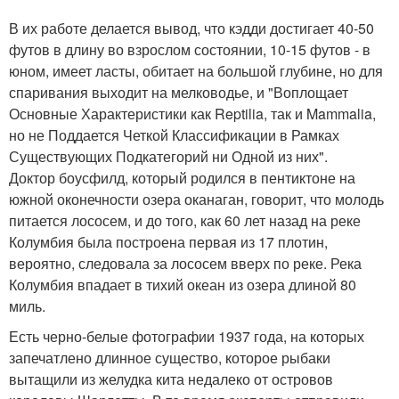
В их работе делается вывод, что кэдди достигает 40-50
футов в длину во взрослом состоянии, 10-15 футов - в
юном, имеет ласты, обитает на большой глубине, но для
спаривания выходит на мелководье, и "Воплощает
Основные Характеристики как Reptilia, так и Mammalia,
но не Поддается Четкой Классификации в Рамках
Существующих Подкатегорий ни Одной из них".
Доктор боусфилд, который родился в пентиктоне на
южной оконечности озера оканаган, говорит, что молодь
питается лососем, и до того, как 60 лет назад на реке
Колумбия была построена первая из 17 плотин,
вероятно, следовала за лососем вверх по реке. Река
Колумбия впадает в тихий океан из озера длиной 80
миль.
Есть черно-белые фотографии 1937 года, на которых
запечатлено длинное существо, которое рыбаки
вытащили из желудка кита недалеко от островов