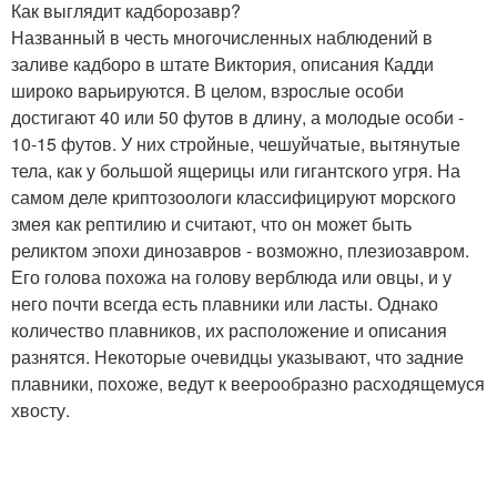
Как выглядит кадборозавр?
Названный в честь многочисленных наблюдений в
заливе кадборо в штате Виктория, описания Кадди
широко варьируются. В целом, взрослые особи
достигают 40 или 50 футов в длину, а молодые особи -
10-15 футов. У них стройные, чешуйчатые, вытянутые
тела, как у большой ящерицы или гигантского угря. На
самом деле криптозоологи классифицируют морского
змея как рептилию и считают, что он может быть
реликтом эпохи динозавров - возможно, плезиозавром.
Его голова похожа на голову верблюда или овцы, и у
него почти всегда есть плавники или ласты. Однако
количество плавников, их расположение и описания
разнятся. Некоторые очевидцы указывают, что задние
плавники, похоже, ведут к веерообразно расходящемуся
хвосту.