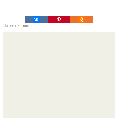
Читайте также
Иван ургант снова на связи - ведущий запустил
собственное шоу на Youtube под названием "Живой
Ургант".