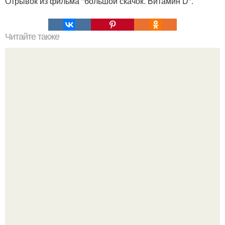
Отрывок из фильма "большой скачок. Витамин D".
Читайте также
Кикуми Тоторо. Жертва маньяка кикуми тоторо или
номер 72.