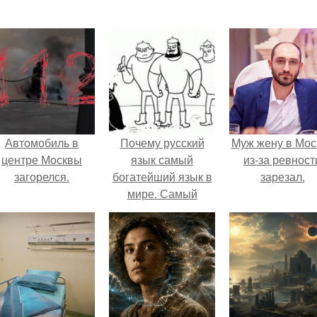
Автомобиль в
Почему русский
Mуж жену в Мос
центре Москвы
язык самый
из-за ревност
загорелся.
богатейший язык в
зарезал.
мире. Самый
лучший и самый
богатый язык в
мире.