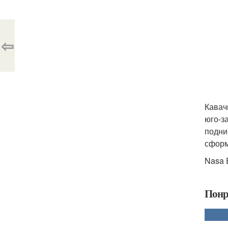
⇦
Кавач
юго-з
подни
сформ
Nasa E
Понр