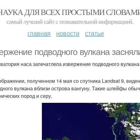
НАУКА ДЛЯ ВСЕХ ПРОСТЫМИ СЛОВАМ
самый лучший сайт c познавательной информацией.
главная
новости
статьи
ержение подводного вулкана засняли
ватория наса запечатлела извержение подводного вулкана
ображении, полученном 14 мая со спутника Landsat 9, вид
дного вулкана вблизи острова вангуну. Такие шлейфы обы
нических пород и серу.