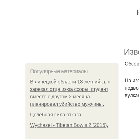
Изв
Обсер
Популярные материалы
На из
В липецкой области 18-летний сын
подво
зарезал отца из-за ссоры: студент
вулка
вместе с другом 2 месяца
планировал убийство мужчины.
Целебная сила отказа.
Wychazel - Tibetan Bowls 2 (2015).