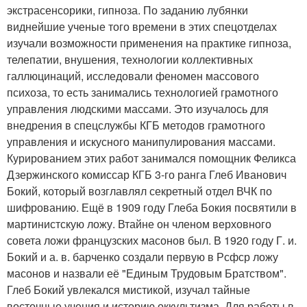
экстрасенсорики, гипноза. По заданию лубянки
виднейшие ученые того времени в этих спецотделах
изучали возможности применения на практике гипноза,
телепатии, внушения, технологии коллективных
галлюцинаций, исследовали феномен массового
психоза, то есть занимались технологией грамотного
управления людскими массами. Это изучалось для
внедрения в спецслужбы КГБ методов грамотного
управления и искусного манипулирования массами.
Курированием этих работ занимался помощник Феликса
Дзержинского комиссар КГБ 3-го ранга Глеб Иванович
Бокий, который возглавлял секретный отдел ВЧК по
шифрованию. Ещё в 1909 году Глеба Бокия посвятили в
мартинистскую ложу. Втайне он членом верховного
совета ложи французских масонов был. В 1920 году Г. и.
Бокий и а. в. барченко создали первую в Рсфср ложу
масонов и назвали её "Единым Трудовым Братством".
Глеб Бокий увлекался мистикой, изучал тайные
восточные учения и историю оккультизма. Для работы в