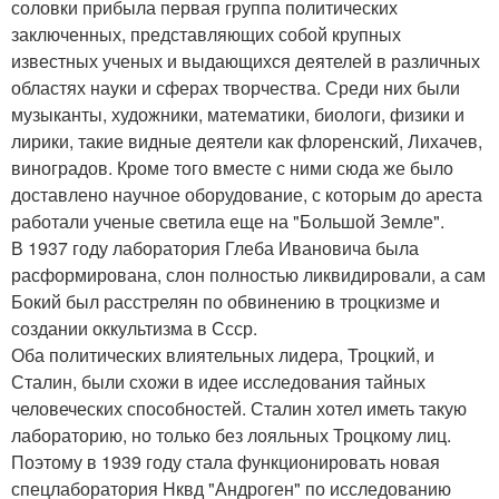
соловки прибыла первая группа политических
заключенных, представляющих собой крупных
известных ученых и выдающихся деятелей в различных
областях науки и сферах творчества. Среди них были
музыканты, художники, математики, биологи, физики и
лирики, такие видные деятели как флоренский, Лихачев,
виноградов. Кроме того вместе с ними сюда же было
доставлено научное оборудование, с которым до ареста
работали ученые светила еще на "Большой Земле".
В 1937 году лаборатория Глеба Ивановича была
расформирована, слон полностью ликвидировали, а сам
Бокий был расстрелян по обвинению в троцкизме и
создании оккультизма в Ссср.
Оба политических влиятельных лидера, Троцкий, и
Сталин, были схожи в идее исследования тайных
человеческих способностей. Сталин хотел иметь такую
лабораторию, но только без лояльных Троцкому лиц.
Поэтому в 1939 году стала функционировать новая
спецлаборатория Нквд "Андроген" по исследованию