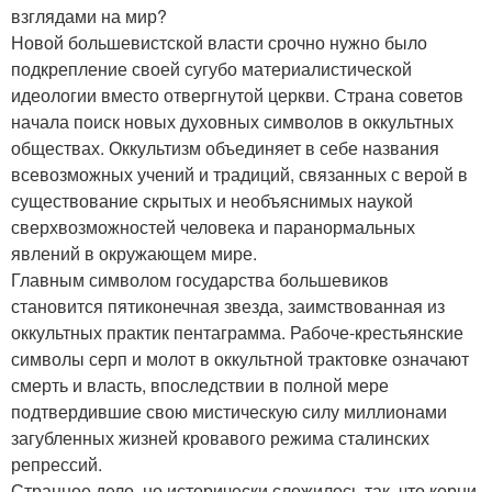
взглядами на мир?
Новой большевистской власти срочно нужно было
подкрепление своей сугубо материалистической
идеологии вместо отвергнутой церкви. Страна советов
начала поиск новых духовных символов в оккультных
обществах. Оккультизм объединяет в себе названия
всевозможных учений и традиций, связанных с верой в
существование скрытых и необъяснимых наукой
сверхвозможностей человека и паранормальных
явлений в окружающем мире.
Главным символом государства большевиков
становится пятиконечная звезда, заимствованная из
оккультных практик пентаграмма. Рабоче-крестьянские
символы серп и молот в оккультной трактовке означают
смерть и власть, впоследствии в полной мере
подтвердившие свою мистическую силу миллионами
загубленных жизней кровавого режима сталинских
репрессий.
Странное дело, но исторически сложилось так, что корни