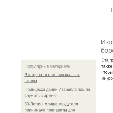
Изо
бор
Эта г
также
Популярные материалы
чтобы
Экстернат в старших классах
микро
школы
Принцесса дании Изабелла пошла
служить в армию.
33-Летняя Алиша макдугалл
принимала препараты для