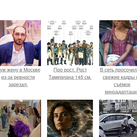
уж жену в Москве
Про рост. Рост
В сеть просочил
из-за ревности
Тамерлана 145 см.
свежие кадры 
зарезал.
съёмок
киноадаптаци
"Рапунцель", и 
внимание
моментальн
оказалось
приковано к Ти
крофт.