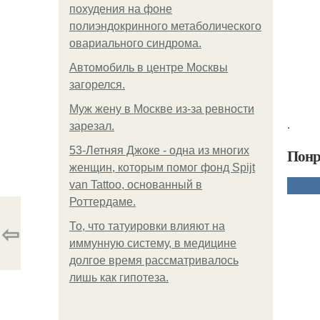
похудения на фоне
полиэндокринного метаболического
овариального синдрома.
Автомобиль в центре Москвы
загорелся.
Mуж жену в Москве из-за ревности
.
зарезал.
53-Летняя Джоке - одна из многих
Понр
женщин, которым помог фонд Spijt
van Tattoo, основанный в
Роттердаме.
⇦
То, что татуировки влияют на
иммунную систему, в медицине
долгое время рассматривалось
лишь как гипотеза.