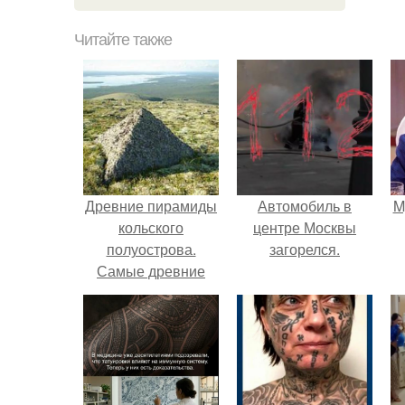
Читайте также
Древние пирамиды
Автомобиль в
M
кольского
центре Москвы
полуострова.
загорелся.
Самые древние
пирамиды на
планете в России
находятся.