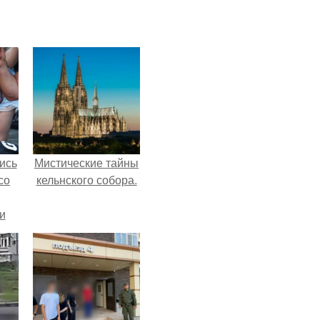
ись
Мистические тайны
со
кельнского собора.
и
всё
о
ган