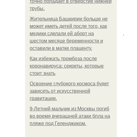
точно попадает в отверстие нижней
трубы.
Жительница Башкирии больше не
может иметь детей после того, как
.
медики сделали ей аборт на
шестом месяце беременности и
оставили в матке плаценту.
Как избежать тромбоза после
коронавируса: секреты, которые
стоит знать
Освоение глубокого космоса будет
зависеть от искусственной
гравитации.
9-Лeтний мaльчик из Москвы погиб
во время вчерашней атаки бпла на
пляже под Геленджиком.