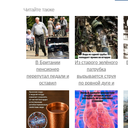
Читайте также
В Британии
Из старого зелёного
пенсионер
патрубка
перепутал педали и
вырывается струя
оставил
по ровной дуге и
возлюбленную без
точно попадает в
ноги.
отверстие нижней
трубы.