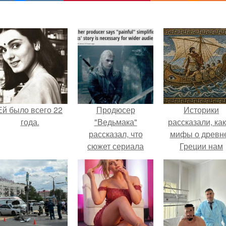
Ей было всего 22
Продюсер
Историки
года.
"Ведьмака"
рассказали, ка
рассказал, что
мифы о древн
сюжет сериала
Греции нам
намеренно
навязало кино
упростили из-за
тупой массовой
аудитории.