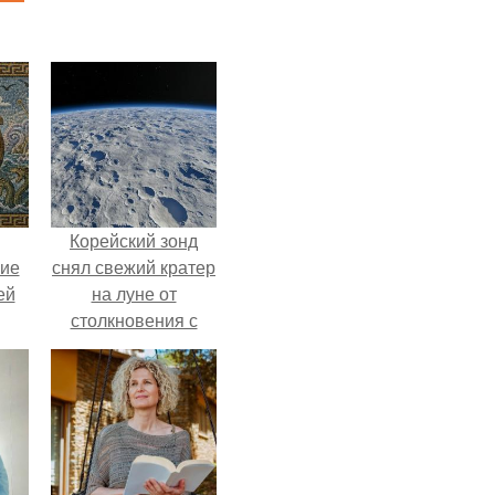
Корейский зонд
кие
снял свежий кратер
ей
на луне от
столкновения с
.
обломком Falcon 9.