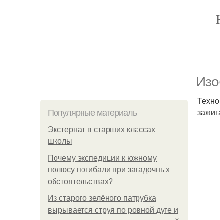
Изо
Техно
зажиг
Популярные материалы
Экстернат в старших классах
школы
Почему экспедиции к южному
полюсу погибали при загадочных
обстоятельствах?
Из старого зелёного патрубка
вырывается струя по ровной дуге и