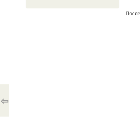
После 
⇦