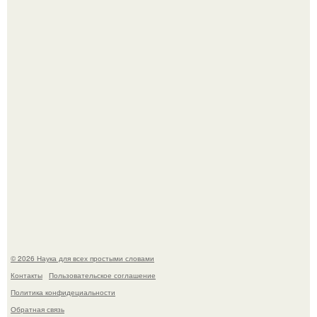
Машина сбила людей на пешеходном переходе в Омске,
пострадали 8 человек.
Эти занятия старение мозга замедлили.
© 2026 Наука для всех простыми словами
Контакты
Пользовательское соглашение
Политика конфидециальности
Обратная связь