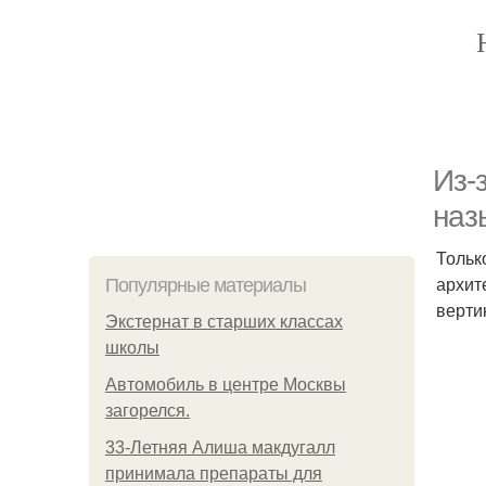
Из-
наз
Тольк
архит
Популярные материалы
верти
Экстернат в старших классах
школы
Автомобиль в центре Москвы
загорелся.
33-Летняя Алиша макдугалл
принимала препараты для