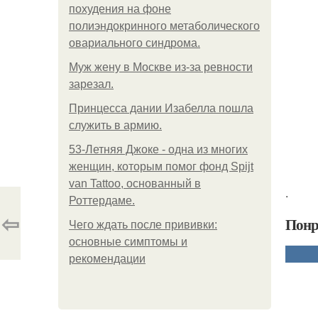
похудения на фоне
полиэндокринного метаболического
овариального синдрома.
Mуж жену в Москве из-за ревности
зарезал.
Принцесса дании Изабелла пошла
служить в армию.
53-Летняя Джоке - одна из многих
женщин, которым помог фонд Spijt
van Tattoo, основанный в
.
Роттердаме.
⇦
Понр
Чего ждать после прививки:
основные симптомы и
рекомендации