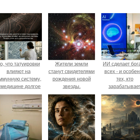
о, что татуировки
Жители земли
ИИ сделает бог
влияют на
станут свидетелями
всех - и особе
ммунную систему,
рождения новой
тех, кто
 медицине долгое
звезды.
зарабатывае
время
меньше всего
рассматривалось
ишь как гипотеза.