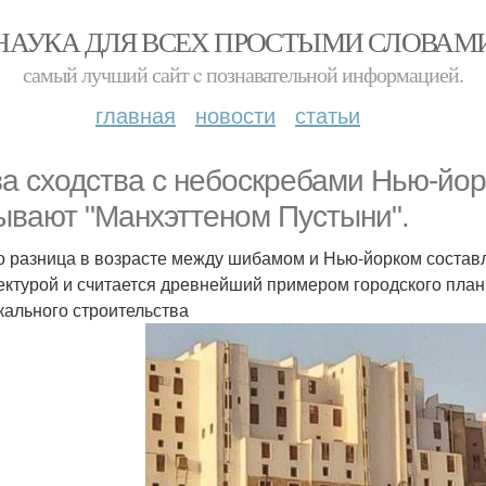
НАУКА ДЛЯ ВСЕХ ПРОСТЫМИ СЛОВАМ
самый лучший сайт c познавательной информацией.
главная
новости
статьи
за сходства с небоскребами Нью-йо
ывают "Манхэттеном Пустыни".
о разница в возрасте между шибамом и Нью-йорком составл
ектурой и считается древнейший примером городского пла
кального строительства