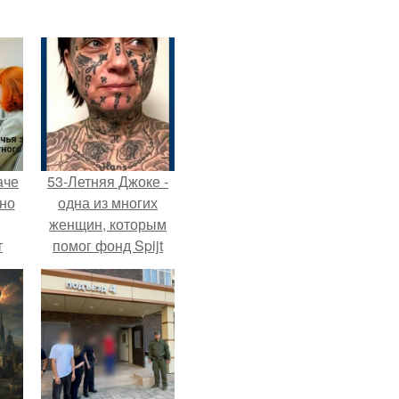
аче
53-Летняя Джоке -
нно
одна из многих
женщин, которым
т
помог фонд Spijt
.
van Tattoo,
основанный в
Роттердаме.