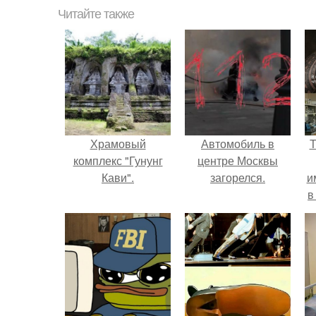
Читайте также
Храмовый
Автомобиль в
Т
комплекс "Гунунг
центре Москвы
Кави".
загорелся.
и
в
л