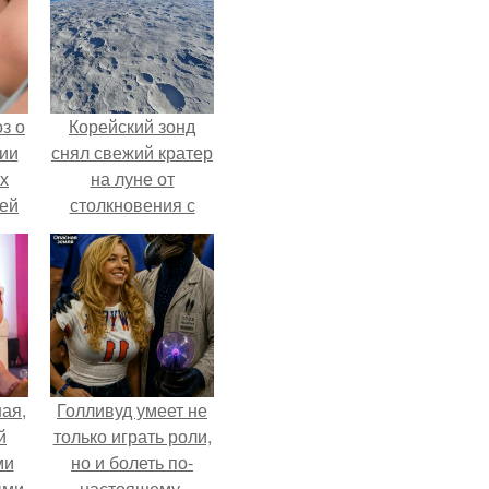
з о
Корейский зонд
ии
снял свежий кратер
х
на луне от
тей
столкновения с
обломком Falcon 9.
ая,
Голливуд умеет не
й
только играть роли,
ми
но и болеть по-
ыми
настоящему.