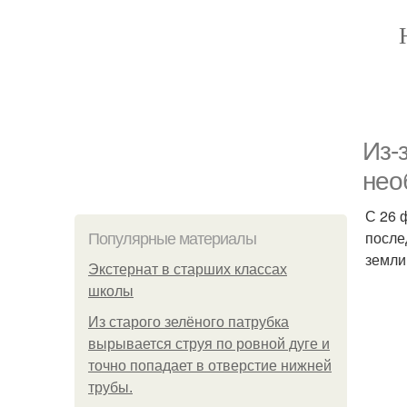
Из-
нео
С 26 
после
Популярные материалы
земли
Экстернат в старших классах
школы
Из старого зелёного патрубка
вырывается струя по ровной дуге и
точно попадает в отверстие нижней
трубы.