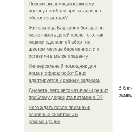
Почему экспедиции к южному
полюсу погибали при загадочных
обстоятельствах?
Жительница Башкирии больше не
может иметь детей после того, как
медики сделали ей аборт на
шестом месяце беременности и
оставили в матке плаценту.
Универсальный помощник для
дома и офиса: робот Deux
адаптируется к разным задачам.
В бли
Думаете, лето автоматически решит
рамка
проблему дефицита витамина D?
Чего ждать после прививки:
основные симптомы и
рекомендации