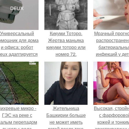
Универсальный
Кикуми Тоторо.
Мрачный прогно
омощник для дома
Жертва маньяка
распространен
и офиса: робот
кикуми тоторо или
бактериальны
eux адаптируется
номер 72.
инфекций у де
 разным задачам.
вышел.
Вихревые микро -
Жительница
Высокая, стройн
ГЭС на реке с
Башкирии больше
с фарфорово
алым перепадом
не может иметь
кожей и тонки
высоты: вода
детей после того,
аристократичн