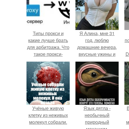
Типы прокси и
Я Алина, мне 31
какие лучше брать
год, люблю
п
для арбитража. Что
домашние вечера,
такое прокси-
вкусные ужины и
D
сервер?
прогулки после
к
дождя.
Учёные живую
Язык дятла -
клетку из неживых
необычный
молекул собрали.
природный
м
механизм.