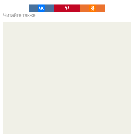
Читайте также
Философия Толстого. Философские идеи в творчестве Л.
Н. Толстого.