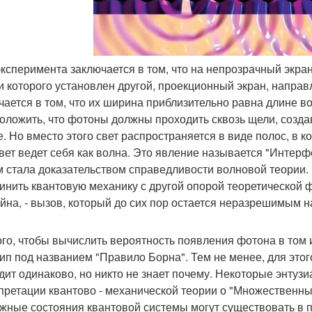
эксперимента заключается в том, что на непрозрачный экра
и которого установлен другой, проекционный экран, направ
чается в том, что их ширина приблизительно равна длине в
оложить, что фотоны должны проходить сквозь щели, созда
е. Но вместо этого свет распространяется в виде полос, в к
свет ведет себя как волна. Это явление называется "Интер
 стала доказательством справедливости волновой теории.
инить квантовую механику с другой опорой теоретической 
йна, - вызов, который до сих пор остается неразрешимым н
ого, чтобы вычислить вероятность появления фотона в том 
ип под названием "Правило Борна". Тем не менее, для этого
дит одинаково, но никто не знает почему. Некоторые энтуз
претации квантово - механической теории о "Множественных
жные состояния квантовой системы могут существовать в п