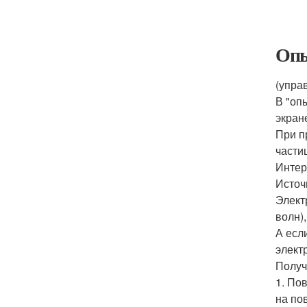
Опы
(упра
В "оп
экран
При п
части
Интер
Источн
Элект
волн)
А есл
элект
Получ
1. По
на по