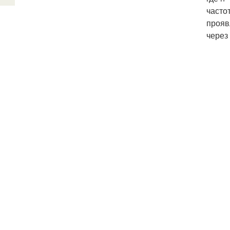
часто
прояв
через