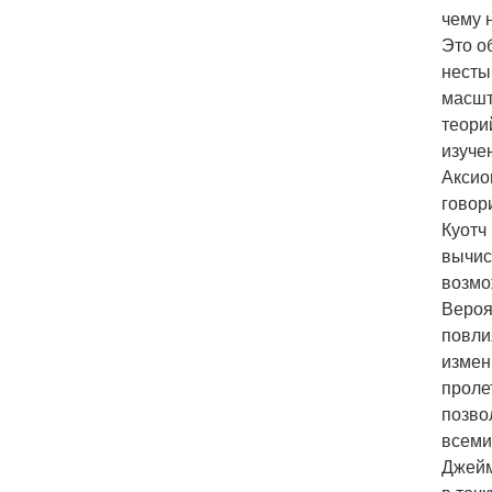
чему 
Это о
несты
масшт
теори
изуче
Аксио
говор
Куотч
вычис
возмо
Вероя
повли
измен
проле
позво
всеми
Джейм