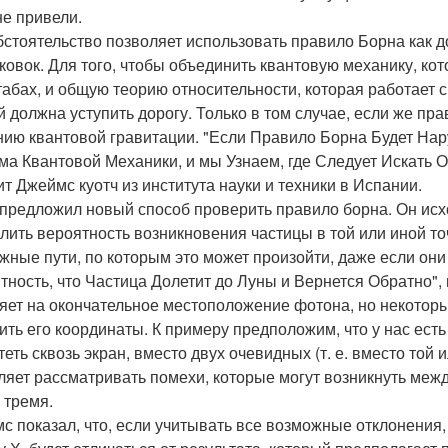
не привели.
бстоятельство позволяет использовать правило Борна как д
ковок. Для того, чтобы объединить квантовую механику, ко
абах, и общую теорию относительности, которая работает 
й должна уступить дорогу. Только в том случае, если же пра
нию квантовой гравитации. "Если Правило Борна Будет На
ма Квантовой Механики, и мы Узнаем, где Следует Искать О
ит Джеймс куотч из института науки и техники в Испании.
 предложил новый способ проверить правило борна. Он исх
лить вероятность возникновения частицы в той или иной то
жные пути, по которым это может произойти, даже если он
тность, что Частица Долетит до Луны и Вернется Обратно", г
яет на окончательное местоположение фотона, но некоторы
ить его координаты. К примеру предположим, что у нас есть
теть сквозь экран, вместо двух очевидных (т. е. вместо той
ляет рассматривать помехи, которые могут возникнуть меж
 тремя.
с показал, что, если учитывать все возможные отклонения, 