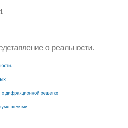
И
дставление о реальности.
ности.
ных
 о дифракционной решетке
двумя щелями