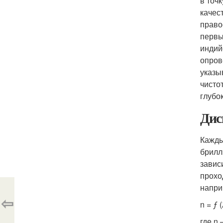
в точ
качес
право
первы
индий
опров
указы
чисто
глубо
Дис
Кажды
брилл
завис
прохо
напри
⇦
n = ƒ (
где n