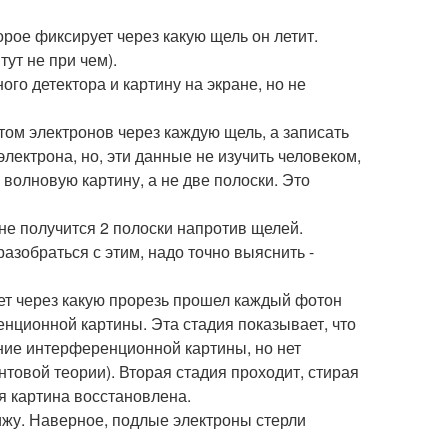
торое фиксирует через какую щель он летит.
ут не при чем).
го детектора и картину на экране, но не
том электронов через каждую щель, а записать
электрона, но, эти данные не изучить человеком,
 волновую картину, а не две полоски. Это
ране получится 2 полоски напротив щелей.
азобраться с этим, надо точно выяснить -
ет через какую прорезь прошел каждый фотон
нционной картины. Эта стадия показывает, что
ие интерференционной картины, но нет
нтовой теории). Вторая стадия проходит, стирая
 картина восстановлена.
вижу. Наверное, подлые электроны стерли