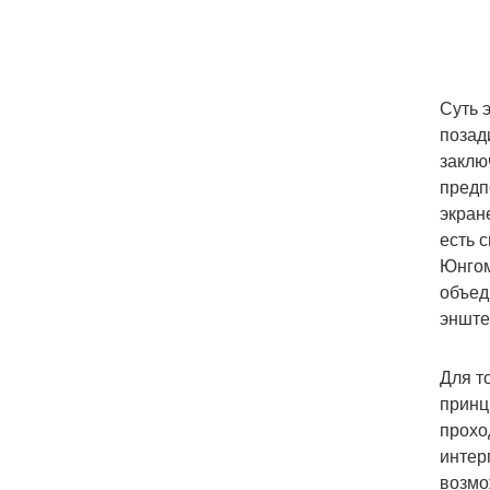
Суть 
позад
заклю
предп
экран
есть 
Юнгом
объед
энште
Для т
принц
прохо
интер
возмо