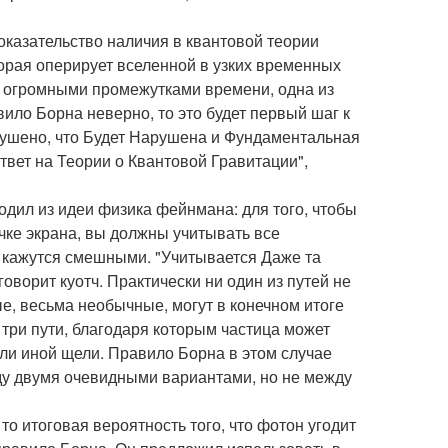
оказательство наличия в квантовой теории
торая оперирует вселенной в узких временных
с огромными промежутками времени, одна из
вило Борна неверно, то это будет первый шаг к
рушено, что Будет Нарушена и Фундаментальная
твет на Теории о Квантовой Гравитации",
одил из идеи физика фейнмана: для того, чтобы
чке экрана, вы должны учитывать все
и кажутся смешными. "Учитывается Даже та
оворит куотч. Практически ни один из путей не
е, весьма необычные, могут в конечном итоге
 три пути, благодаря которым частица может
 или иной щели. Правило Борна в этом случае
ду двумя очевидными вариантами, но не между
то итоговая вероятность того, что фотон угодит