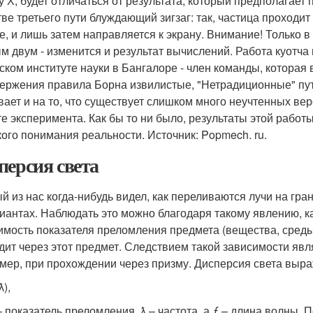
ку Х, будет отличаться от результата, который предполагае
тве третьего пути блуждающий зигзаг: так, частица проходит
е, и лишь затем направляется к экрану. Внимание! Только в 
м двум - изменится и результат вычислений. Работа куотча
ском институте науки в Бангалоре - член команды, котора
ержения правила Борна извилистые, "Нетрадиционные" пути
вает и на то, что существует слишком много неучтенных ве
те эксперимента. Как бы то ни было, результаты этой работ
кого понимания реальности. Источник: Popmech. ru.
персия света
й из нас когда-нибудь видел, как переливаются лучи на гра
иантах. Наблюдать это можно благодаря такому явлению, к
имость показателя преломления предмета (вещества, среды)
дит через этот предмет. Следствием такой зависимости явл
мер, при прохождении через призму. Дисперсия света выр
ƛ),
 – показатель преломления, ƛ – частота, а ƒ – длина волны.