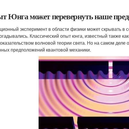
т Юнга может перевернуть наше предс
ционный эксперимент в области физики может скрывать в с
догадывались. Классический опыт юнга, известный также ка
доказательством волновой теории света. Но на самом деле 
нных предположений квантовой механики.