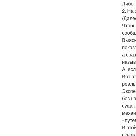
Либо
2. На 
(Дале
Чтобы
сообщ
Выясн
показ
а сра
назыв
А, ес
Вот э
реаль
Экспе
без н
сущес
механ
«путе
В это
ссылк