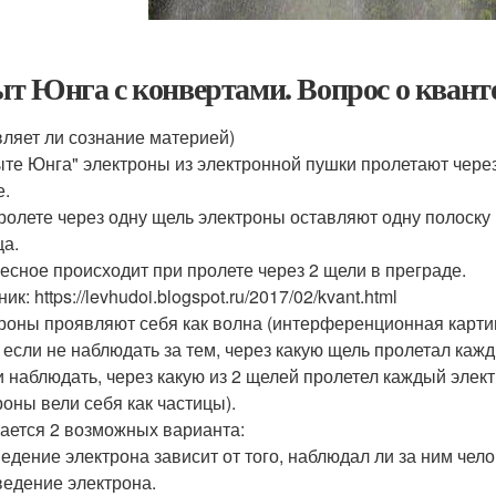
т Юнга с конвертами. Вопрос о квант
вляет ли сознание материей)
ыте Юнга" электроны из электронной пушки пролетают через
е.
ролете через одну щель электроны оставляют одну полоску н
ца.
есное происходит при пролете через 2 щели в преграде.
ик: https://levhudoi.blogspot.ru/2017/02/kvant.html
роны проявляют себя как волна (интерференционная картин
, если не наблюдать за тем, через какую щель пролетал каж
и наблюдать, через какую из 2 щелей пролетел каждый электро
роны вели себя как частицы).
ается 2 возможных варианта:
ведение электрона зависит от того, наблюдал ли за ним чело
ведение электрона.