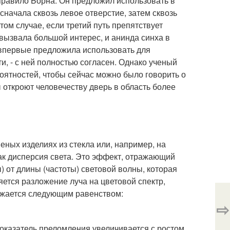
т правило Борна. Он предложил использовать в
 сначала сквозь левое отверстие, затем сквозь
том случае, если третий путь препятствует
 вызвала большой интерес, и анинда синха в
я впервые предложила использовать для
, - с ней полностью согласен. Однако ученый
роятностей, чтобы сейчас можно было говорить о
ы откроют человечеству дверь в область более
неных изделиях из стекла или, например, на
ак дисперсия света. Это эффект, отражающий
 от длины (частоты) световой волны, которая
яется разложение луча на цветовой спектр,
ажается следующим равенством:
⇨
 Показатель преломления увеличивается с ростом