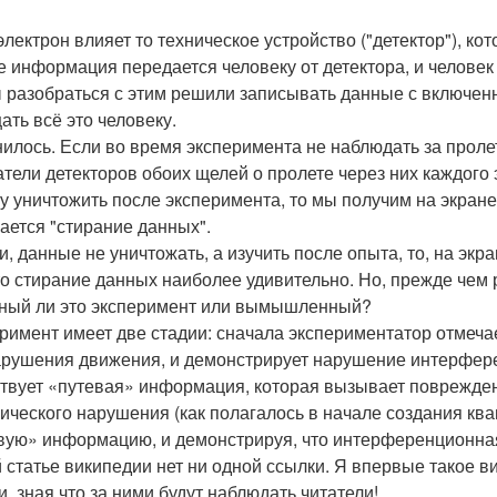
электрон влияет то техническое устройство ("детектор"), ко
е информация передается человеку от детектора, и человек т
 разобраться с этим решили записывать данные с включенно
ать всё это человеку.
илось. Если во время эксперимента не наблюдать за проле
атели детекторов обоих щелей о пролете через них каждого 
зу уничтожить после эксперимента, то мы получим на экране
ается "стирание данных".
ли, данные не уничтожать, а изучить после опыта, то, на эк
то стирание данных наиболее удивительно. Но, прежде чем р
ный ли это эксперимент или вымышленный?
римент имеет две стадии: сначала экспериментатор отмеча
арушения движения, и демонстрирует нарушение интерфере
твует «путевая» информация, которая вызывает поврежден
ического нарушения (как полагалось в начале создания ква
вую» информацию, и демонстрируя, что интерференционная
й статье википедии нет ни одной ссылки. Я впервые такое 
и, зная что за ними будут наблюдать читатели!