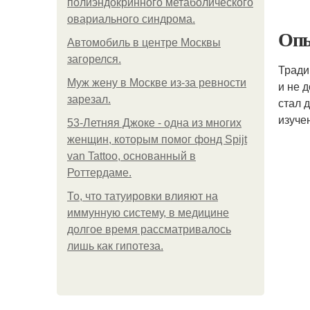
полиэндокринного метаболического
овариального синдрома.
Опы
Автомобиль в центре Москвы
загорелся.
Тради
Mуж жену в Москве из-за ревности
и не 
зарезал.
стал 
изуче
53-Летняя Джоке - одна из многих
женщин, которым помог фонд Spijt
van Tattoo, основанный в
Роттердаме.
То, что татуировки влияют на
иммунную систему, в медицине
долгое время рассматривалось
лишь как гипотеза.