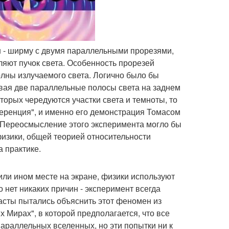
н - ширму с двумя параллельными прорезями,
ляют пучок света. Особенность прорезей
олны излучаемого света. Логично было бы
вая две параллельные полосы света на заднем
оторых чередуются участки света и темноты, то
ференция", и именно его демонстрация Томасом
 Переосмысление этого эксперимента могло бы
физики, общей теорией относительности
а практике.
или ином месте на экране, физики используют
 нет никаких причин - эксперимент всегда
иасты пытались объяснить этот феномен из
 Мирах", в которой предполагается, что все
араллельных вселенных, но эти попытки ни к