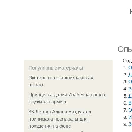
Опы
Сод
О
Популярные материалы
Д
Экстернат в старших классах
О
школы
З
Принцесса дании Изабелла пошла
Д
служить в армию.
В
О
33-Летняя Алиша макдугалл
И
принимала препараты для
З
похудения на фоне