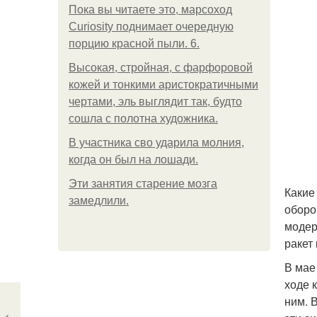
Пока вы читаете это, марсоход
Curiosity поднимает очередную
порцию красной пыли. 6.
Высокая, стройная, с фарфоровой
кожей и тонкими аристократичными
чертами, эль выглядит так, будто
сошла с полотна художника.
В участника сво ударила молния,
когда он был на лошади.
Эти занятия старение мозга
Какие
замедлили.
оборо
модер
ракет
В мае
ходе 
ним. 