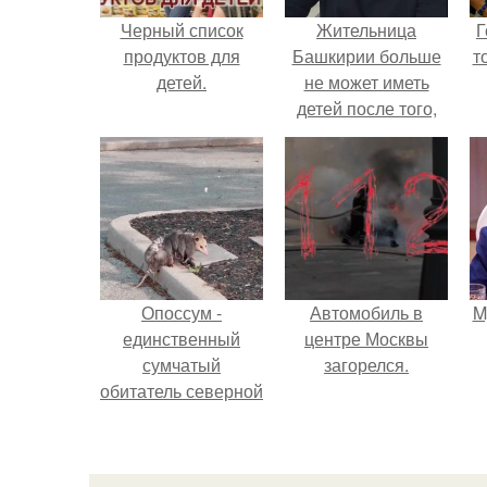
Черный список
Жительница
Г
продуктов для
Башкирии больше
т
детей.
не может иметь
детей после того,
как медики сделали
ей аборт на шестом
месяце
беременности и
оставили в матке
плаценту.
Опоссум -
Автомобиль в
M
единственный
центре Москвы
сумчатый
загорелся.
обитатель северной
америки.