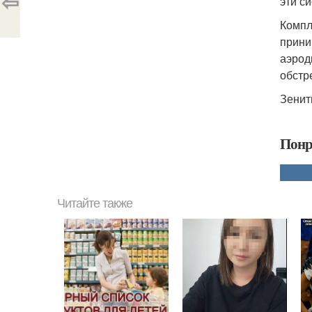
⇦
эти с
Компл
прини
аэрод
обстр
Зенит
Понр
Читайте также