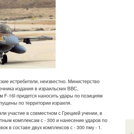
кие истребители, неизвестно. Министерство
чника издания в израильских ВВС,
ям F-16I придется наносить удары по позициям
апущены по территории израиля.
ли участие в совместном с Грецией учении, в
тным комплексам с - 300 и нанесение ударов по
к в составе двух комплексов с - 300 пму - 1.