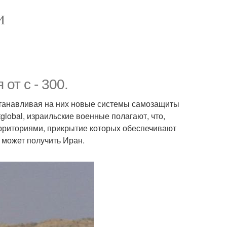
И
от с - 300.
станавливая на них новые системы самозащиты
tglobal, израильские военные полагают, что,
рриториями, прикрытие которых обеспечивают
а может получить Иран.