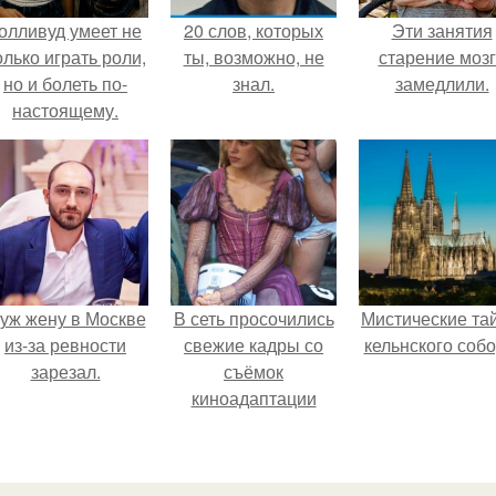
олливуд умеет не
20 слов, которых
Эти занятия
олько играть роли,
ты, возможно, не
старение моз
но и болеть по-
знал.
замедлили.
настоящему.
уж жену в Москве
В сеть просочились
Мистические та
из-за ревности
свежие кадры со
кельнского собо
зарезал.
съёмок
киноадаптации
"Рапунцель", и всё
внимание
моментально