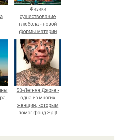
Физики
га
существование
глюбола - новой
формы материи
подтвердили.
йны
53-Летняя Джоке -
ра.
одна из многих
женщин, которым
помог фонд Spijt
van Tattoo,
основанный в
Роттердаме.