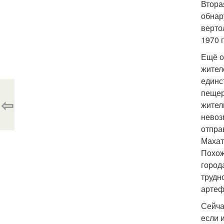
Втора
обнар
верто
1970 г
Ещё о
жител
единс
пещер
⇦
жител
невоз
отпра
Махат
Похож
город
трудн
артеф
Сейча
если 