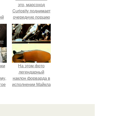
это, марсоход
Curiosity поднимает
ий
очередную порцию
зм.
красной пыли. 6.
вки
На этом фото
легендарный
му,
наклон форварда в
гое
исполнении Майкла
Джексона и его
сь
танцоров,
за.
бросающий вызов
возможностям
человеческого тела.