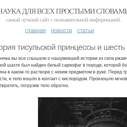
НАУКА ДЛЯ ВСЕХ ПРОСТЫМИ СЛОВАМ
самый лучший сайт c познавательной информацией.
главная
новости
статьи
ория тисульской принцессы и шесть
няка вы все слышали о нашумевшей истории из села ржавчик.
ной шахте был найден белый саркофаг в породе, которой бо
на в каком-то растворе с неким предметом в руке. Перед 
сти, и тело вошло в контакт с кислородом. Произошло мгнов
твратить, погрузив тело обратно.