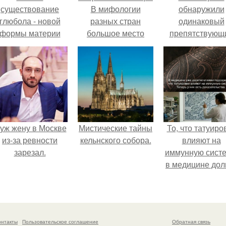
существование
В мифологии
обнаружили
глюбола - новой
разных стран
одинаковый
формы материи
большое место
препятствующ
подтвердили.
занимают образы
лечению механи
птиц.
уж жену в Москве
Мистические тайны
То, что татуиро
из-за ревности
кельнского собора.
влияют на
зарезал.
иммунную систе
в медицине дол
время
рассматривало
лишь как гипоте
онтакты
Пользовательское соглашение
Обратная связь