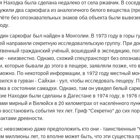
я Находка была сделана недалеко от села ржавчик. В сосед
ужили два саркофага из аналогичного белого вещества (п
лёте без опознавательных знаков оба объекта были вывезе
оду.
дин саркофаг был найден в Монголии. В 1973 году в горы гу
ей направили секретную исследовательскую группу. При до
твенный гражданский учёный, вошедший в экспедицию, поги
е - неизвестно. Однако, схожий спецтранспорт без опозна
и, которые бывали до этого в пещере, заявляли позже, что 
можно. По некоторой информации, в 1972 году местный мон
вился в гурван - Сайхан - уул, чтобы исследовать пещеру. 
ма в состоянии самадхи. Однако, там он увидел белый сарк
ие Находки были сделаны в Дагестане в 1974 году, в 1976 г
ами мирный и Вилюйск в 20 километрах от населённого пун
о восстановить события тех лет. Гриф "Секретно" до сих по
актами древности.
с невозможно даже предположить кто они - таинственные 
им миллионы лет, то вполне может быть, что эти существа пр