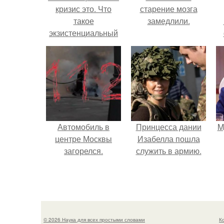
кризис это. Что
старение мозга
такое
замедлили.
экзистенциальный
кризис, или почему
не все любят
выходные.
Автомобиль в
Принцесса дании
M
центре Москвы
Изабелла пошла
загорелся.
служить в армию.
© 2026 Наука для всех простыми словами
К