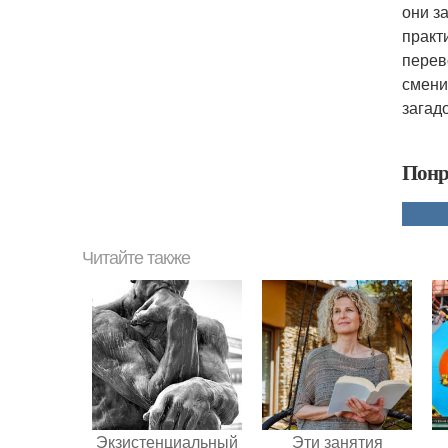
они з
практ
перев
смени
загадо
Понр
Читайте также
Экзистенциальный
Эти занятия