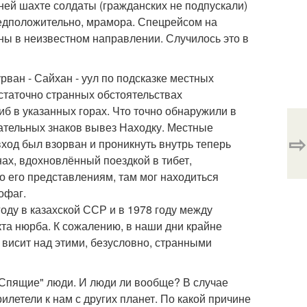
ней шахте солдаты (гражданских не подпускали)
редположительно, мрамора. Спецрейсом на
ны в неизвестном направлении. Случилось это в
рван - Сайхан - уул по подсказке местных
статочно странных обстоятельствах
б в указанных горах. Что точно обнаружили в
вательных знаков вывез Находку. Местные
⇨
вход был взорван и проникнуть внутрь теперь
ах, вдохновлённый поездкой в тибет,
По его представлениям, там мог находиться
офаг.
оду в казахской ССР и в 1978 году между
кта нюрба. К сожалению, в наши дни крайне
р висит над этими, безусловно, странными
"Спящие" люди. И люди ли вообще? В случае
илетели к нам с других планет. По какой причине