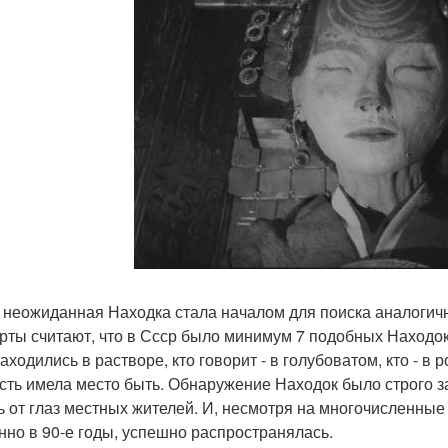
 неожиданная Находка стала началом для поиска аналогич
рты считают, что в Ссср было минимум 7 подобных Находок
аходились в растворе, кто говорит - в голубоватом, кто - в 
сть имела место быть. Обнаружение Находок было строго з
ь от глаз местных жителей. И, несмотря на многочисленны
нно в 90-е годы, успешно распространялась.