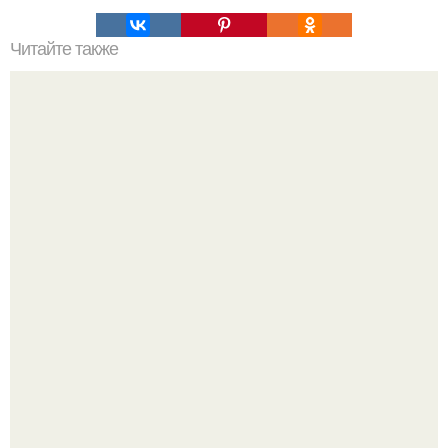
Читайте также
Это невероятное фото было сделано в чернобыле 24
апреля 1997 года.