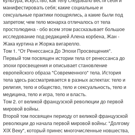
культура, искусство; как телу следовало вести себя и
манифестировать себя; какие социальные и
сексуальные практики поощрялись, а какие были под
запретом; чем тело монарха отличалось от тела
простолюдина - обо всем этом рассказывает большое
исследование под редакцией Алена корбена, Жан -
Жака куртина и Жоржа вигарелло.
Том 1. "От Ренессанса До Эпохи Просвещения".
Первый том посвящен истории тела от ренессанса до
эпохи просвещения и описывает становление
европейского образа "Современного" тела. История
тела здесь рассматривается в разных аспектах: тело и
религия, тело и общество, тело и сексуальность, тело и
медицина, тело и игра, тело и власть.
Том 2. от великой французской революции до первой
мировой войны.
Второй том посвящен периоду от великой французской
революции до начала первой мировой войны: "Долгому
XIX Веку", который принес многочисленные новшества,