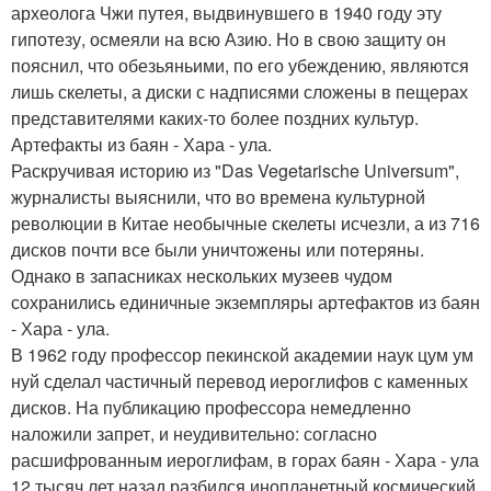
археолога Чжи путея, выдвинувшего в 1940 году эту
гипотезу, осмеяли на всю Азию. Но в свою защиту он
пояснил, что обезьяньими, по его убеждению, являются
лишь скелеты, а диски с надписями сложены в пещерах
представителями каких-то более поздних культур.
Артефакты из баян - Хара - ула.
Раскручивая историю из "Das Vegetarisсhe Universum",
журналисты выяснили, что во времена культурной
революции в Китае необычные скелеты исчезли, а из 716
дисков почти все были уничтожены или потеряны.
Однако в запасниках нескольких музеев чудом
сохранились единичные экземпляры артефактов из баян
- Хара - ула.
В 1962 году профессор пекинской академии наук цум ум
нуй сделал частичный перевод иероглифов с каменных
дисков. На публикацию профессора немедленно
наложили запрет, и неудивительно: согласно
расшифрованным иероглифам, в горах баян - Хара - ула
12 тысяч лет назад разбился инопланетный космический