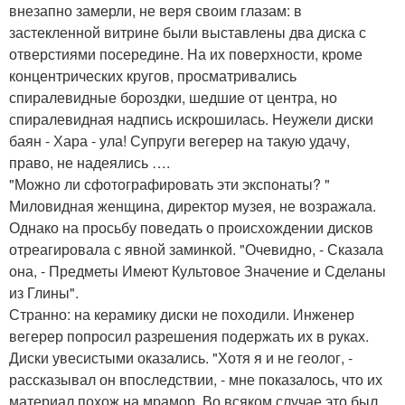
внезапно замерли, не веря своим глазам: в
застекленной витрине были выставлены два диска с
отверстиями посередине. На их поверхности, кроме
концентрических кругов, просматривались
спиралевидные бороздки, шедшие от центра, но
спиралевидная надпись искрошилась. Неужели диски
баян - Хара - ула! Супруги вегерер на такую удачу,
право, не надеялись ….
"Можно ли сфотографировать эти экспонаты? "
Миловидная женщина, директор музея, не возражала.
Однако на просьбу поведать о происхождении дисков
отреагировала с явной заминкой. "Очевидно, - Сказала
она, - Предметы Имеют Культовое Значение и Сделаны
из Глины".
Странно: на керамику диски не походили. Инженер
вегерер попросил разрешения подержать их в руках.
Диски увесистыми оказались. "Хотя я и не геолог, -
рассказывал он впоследствии, - мне показалось, что их
материал похож на мрамор. Во всяком случае это был,