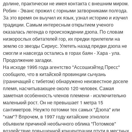
долине, практически не имея контакта с внешним миром.
Робин - Эванс прожил с горными затворниками полгода.
За это время он выучил их язык, узнал историю и изучил
традиции. Самым интересным открытием ученого
оказалась легенда о происхождении дзопа. По словам
низкорослых обитателей гор, их предки прилетели на
землю со звезды Сириус. Улететь назад предки дзопа не
смогли и навсегда остались в горах баян - Хара - ула.
Продолжение загадки.
На исходе 1995 года агентство "Ассошиэйтед Пресс"
сообщило, что в китайской провинции сычуань
(граничащей с тибетом) обнаружено неизвестное доселе
племя, насчитывающее около 120 человек. Самая
заметная особенность членов племени - исключительно
маленький рост. Он не превышает 1 метра 15
сантиметров. Неужто потомки тех самых "Дзопа" или
"хам"? Впрочем, в 1997 году китайские этнологи
объявили причиной необычного облика "Потомков"
воздействие повышенной концентрации ртути в местных