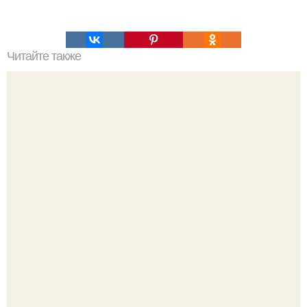
Читайте также
Кикуми Тоторо. Жертва маньяка кикуми тоторо или
номер 72.