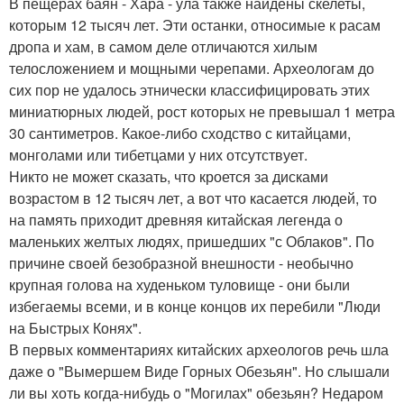
В пещерах баян - Хара - ула также найдены скелеты,
которым 12 тысяч лет. Эти останки, относимые к расам
дропа и хам, в самом деле отличаются хилым
телосложением и мощными черепами. Археологам до
сих пор не удалось этнически классифицировать этих
миниатюрных людей, рост которых не превышал 1 метра
30 сантиметров. Какое-либо сходство с китайцами,
монголами или тибетцами у них отсутствует.
Никто не может сказать, что кроется за дисками
возрастом в 12 тысяч лет, а вот что касается людей, то
на память приходит древняя китайская легенда о
маленьких желтых людях, пришедших "с Облаков". По
причине своей безобразной внешности - необычно
крупная голова на худеньком туловище - они были
избегаемы всеми, и в конце концов их перебили "Люди
на Быстрых Конях".
В первых комментариях китайских археологов речь шла
даже о "Вымершем Виде Горных Обезьян". Но слышали
ли вы хоть когда-нибудь о "Могилах" обезьян? Недаром