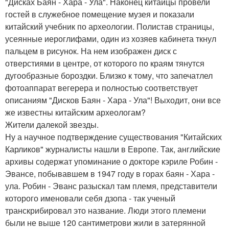
"Дисках Баян - Хара - Ула". Наконец китайцы провели
гостей в служебное помещение музея и показали
китайский учебник по археологии. Полистав страницы,
усеянные иероглифами, один из хозяев кабинета ткнул
пальцем в рисунок. На нем изображен диск с
отверстиями в центре, от которого по краям тянутся
дугообразные бороздки. Близко к тому, что запечатлел
фотоаппарат вегерера и полностью соответствует
описаниям "Дисков Баян - Хара - Ула"! Выходит, они все
же известны китайским археологам?
Жители далекой звезды.
Ну а научное подтверждение существования "Китайских
Карликов" журналисты нашли в Европе. Так, английские
архивы содержат упоминание о докторе кэриле Робин -
Эвансе, побывавшем в 1947 году в горах баян - Хара -
ула. Робин - Эванс разыскал там племя, представители
которого именовали себя дзопа - так ученый
транскрибировал это название. Люди этого племени
были не выше 120 сантиметрови жили в затерянной