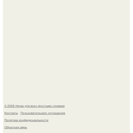
В сеть просочились свежие кадры со съёмок
киноадаптации "Рапунцель", и всё внимание
моментально оказалось приковано к Тиган крофт.
Мистические тайны кельнского собора.
© 2026 Наука для всех простыми словами
Контакты
Пользовательское соглашение
Политика конфидециальности
Обратная связь