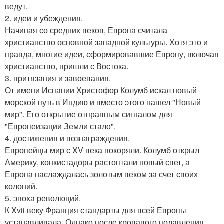
ведут.
2. идеи и убеждения.
Начиная со средних веков, Европа считала
христианство основной западной культуры. Хотя это и
правда, многие идеи, сформировавшие Европу, включая
христианство, пришли с Востока.
3. притязания и завоевания.
От имени Испании Христофор Колумб искал новый
морской путь в Индию и вместо этого нашел "Новый
мир". Его открытие отправным сигналом для
"Европеизации Земли стало".
4. достижения и вознаграждения.
Европейцы мир с XV века покоряли. Колумб открыл
Америку, конкистадоры растоптали новый свет, а
Европа наслаждалась золотым веком за счет своих
колоний.
5. эпоха революций.
К Xvii веку Франция стандарты для всей Европы
устанавливала. Однако после кровавого подавления