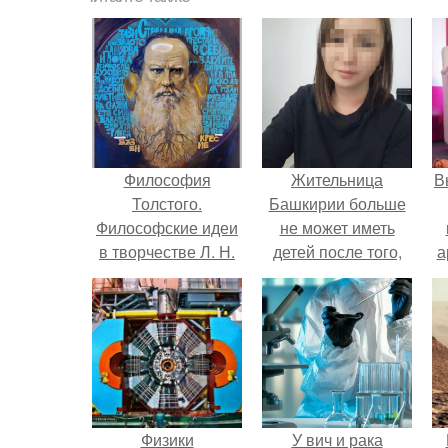
Философия
Жительница
В
Толстого.
Башкирии больше
Философские идеи
не может иметь
в творчестве Л. Н.
детей после того,
а
Толстого.
как медики сделали
ей аборт на шестом
в
месяце
беременности и
оставили в матке
плаценту.
Физики
У вич и рака