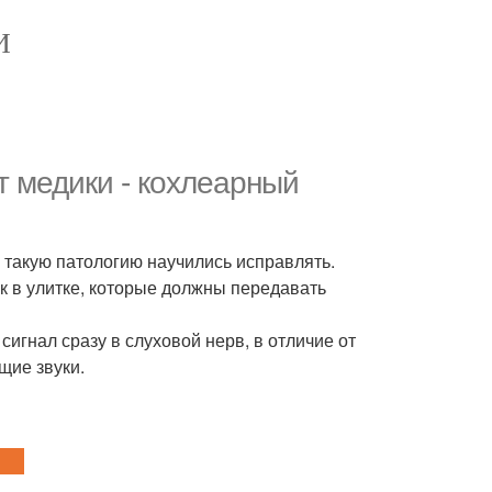
И
т медики - кохлеарный
 такую патологию научились исправлять.
к в улитке, которые должны передавать
сигнал сразу в слуховой нерв, в отличие от
щие звуки.