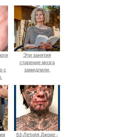
логи
Эти занятия
старение мозга
о с
замедлили.
.
ии
53-Летняя Джоке -