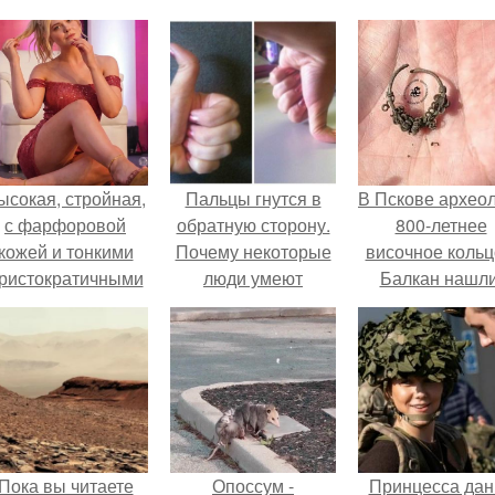
ысокая, стройная,
Пальцы гнутся в
В Пскове архео
с фарфоровой
обратную сторону.
800-летнее
кожей и тонкими
Почему некоторые
височное кольц
ристократичными
люди умеют
Балкан нашли
чертами, эль
выгибать палец в
ыглядит так, будто
обратную сторону?
сошла с полотна
художника.
Пока вы читаете
Опоссум -
Принцесса дан